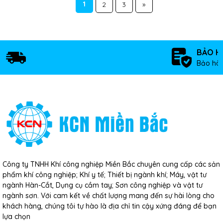
1
2
3
»
BẢO H
Bảo hàn
Công ty TNHH Khí công nghiệp Miền Bắc chuyên cung cấp các sản
phẩm khí công nghiệp; Khí y tế; Thiết bị ngành khí; Máy, vật tư
ngành Hàn-Cắt, Dụng cụ cầm tay; Sơn công nghiệp và vật tư
ngành sơn. Với cam kết về chất lượng mang đến sự hài lòng cho
khách hàng, chúng tôi tự hào là địa chỉ tin cậy xứng đáng để bạn
lựa chọn