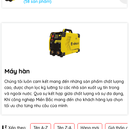
(58 sản phẩm)
Máy hàn
Chúng tôi luôn cam kết mang đến những sản phẩm chất lượng
cao, được chọn lọc kỹ lưỡng từ các nhà sản xuất uy tín trong
và ngoài nước. Qua sự kết hợp giữa chất lượng và sự đa dạng,
Khí công nghiệp Miền Bắc mang đến cho khách hàng lựa chọn
tối ưu cho từng nhu cầu của mình.
Tên A-Z
Tên Z-A
Hàng mới
Giá thấp đ
Xếp theo: