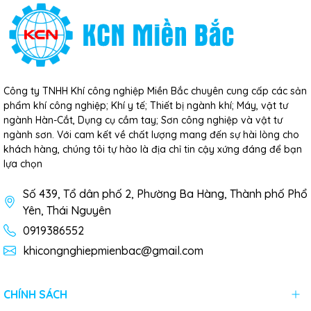
Công ty TNHH Khí công nghiệp Miền Bắc chuyên cung cấp các sản
phẩm khí công nghiệp; Khí y tế; Thiết bị ngành khí; Máy, vật tư
ngành Hàn-Cắt, Dụng cụ cầm tay; Sơn công nghiệp và vật tư
ngành sơn. Với cam kết về chất lượng mang đến sự hài lòng cho
khách hàng, chúng tôi tự hào là địa chỉ tin cậy xứng đáng để bạn
lựa chọn
Số 439, Tổ dân phố 2, Phường Ba Hàng, Thành phố Phổ
Yên, Thái Nguyên
0919386552
khicongnghiepmienbac@gmail.com
CHÍNH SÁCH