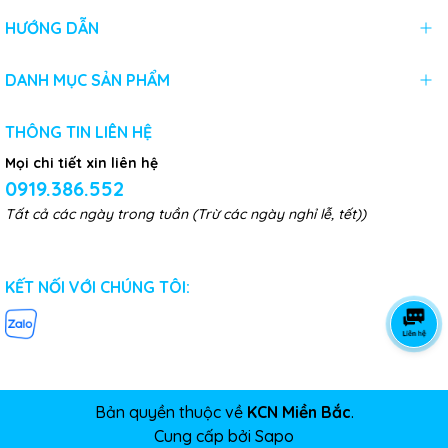
HƯỚNG DẪN
DANH MỤC SẢN PHẨM
THÔNG TIN LIÊN HỆ
Mọi chi tiết xin liên hệ
0919.386.552
Tất cả các ngày trong tuần (Trừ các ngày nghỉ lễ, tết))
KẾT NỐI VỚI CHÚNG TÔI:
Bản quyền thuộc về
KCN Miền Bắc
.
Cung cấp bởi
Sapo