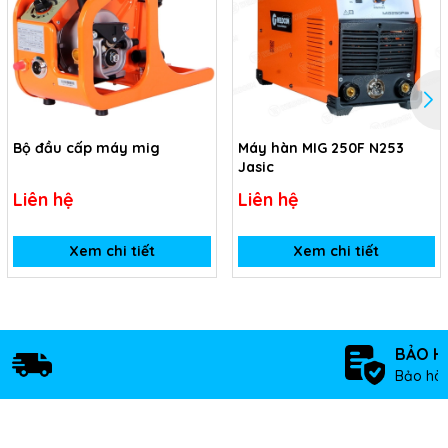
Bộ đầu cấp máy mig
Máy hàn MIG 250F N253
Jasic
Liên hệ
Liên hệ
Xem chi tiết
Xem chi tiết
BẢO H
Bảo hàn