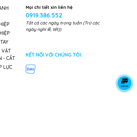
Mọi chi tiết xin liên hệ
ÀNH
0919.386.552
Tất cả các ngày trong tuần (Trừ các
HIỆP
ngày nghỉ lễ, tết))
HIỆP
TAY
, VẬT
KẾT NỐI VỚI CHÚNG TÔI:
 - CẮT
P LỰC