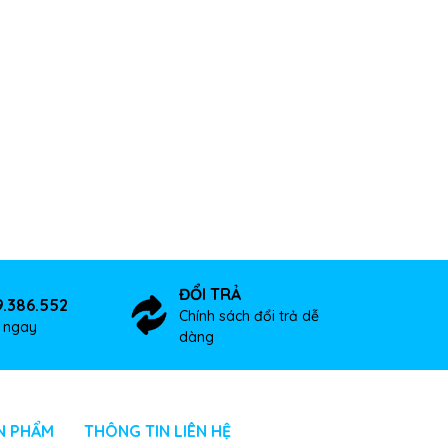
ĐỔI TRẢ
9.386.552
Chính sách đổi trả dễ
ợ ngay
dàng
N PHẨM
THÔNG TIN LIÊN HỆ