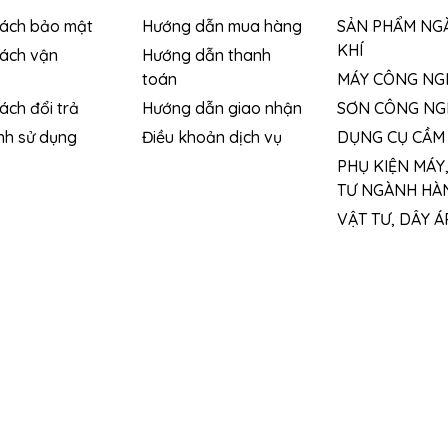
sách bảo mật
Hướng dẫn mua hàng
SẢN PHẨM NG
KHÍ
sách vận
Hướng dẫn thanh
toán
MÁY CÔNG NG
ách đổi trả
Hướng dẫn giao nhận
SƠN CÔNG NG
nh sử dụng
Điều khoản dịch vụ
DỤNG CỤ CẦM 
PHỤ KIỆN MÁY
TƯ NGÀNH HÀN
VẬT TƯ, DÂY Á