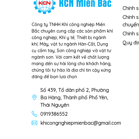
Chính 
Chính 
chuyển
Công ty TNHH Khí công nghiệp Miền
Bắc chuyên cung cấp các sản phẩm khí
Chính s
công nghiệp; Khí y tế; Thiết bị ngành
Quy đị
khí; Máy, vật tư ngành Hàn-Cắt, Dụng
cụ cầm tay; Sơn công nghiệp và vật tư
ngành sơn. Với cam kết về chất lượng
mang đến sự hài lòng cho khách hàng,
chúng tôi tự hào là địa chỉ tin cậy xứng
đáng để bạn lựa chọn
Số 439, Tổ dân phố 2, Phường
Ba Hàng, Thành phố Phổ Yên,
Thái Nguyên
0919386552
khicongnghiepmienbac@gmail.com