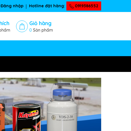
Đăng nhập
Hotline đặt hàng:
0919386552
hích
Giỏ hàng
phẩm
0
Sản phẩm