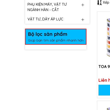
Xếp 
PHỤ KIỆN MÁY, VẬT TƯ
NGÀNH HÀN - CẮT
VẬT TƯ, DÂY ÁP LỰC
Bộ lọc sản phẩm
Giúp bạn tìm sản phẩm nhanh hơn
TOA 9
Liên 