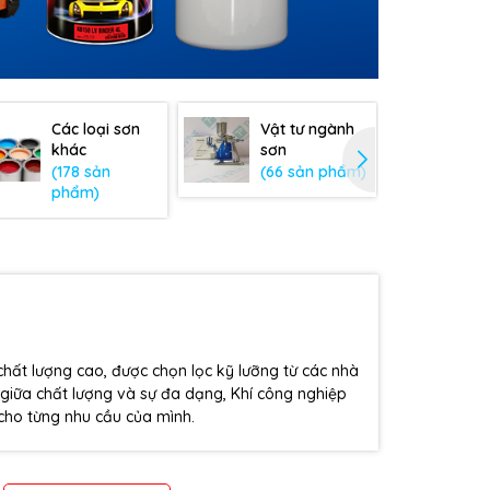
Các loại sơn
Vật tư ngành
Bả
khác
sơn
(178 sản
(66 sản phẩm)
(7
phẩm)
ất lượng cao, được chọn lọc kỹ lưỡng từ các nhà
 giữa chất lượng và sự đa dạng, Khí công nghiệp
cho từng nhu cầu của mình.