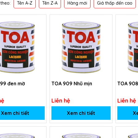
Tên A-Z
Tên Z-A
Hàng mới
Giá thấp đến cao
theo:
99 đen mờ
TOA 909 Nhũ mịn
TOA 908
hệ
Liên hệ
Liên hệ
Xem chi tiết
Xem chi tiết
Xe