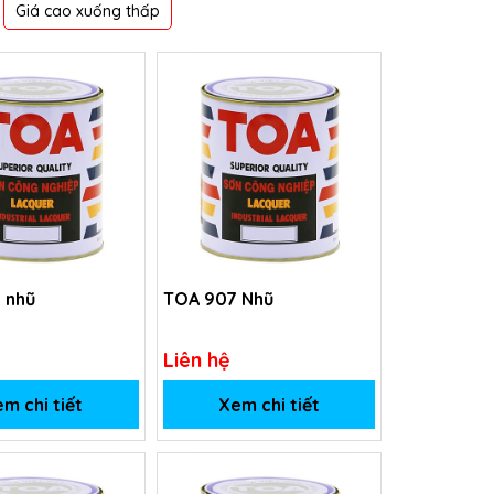
Giá cao xuống thấp
 nhũ
TOA 907 Nhũ
Liên hệ
m chi tiết
Xem chi tiết