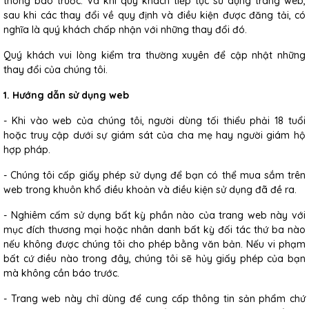
thông báo trước. Và khi quý khách tiếp tục sử dụng trang web,
sau khi các thay đổi về quy định và điều kiện được đăng tải, có
nghĩa là quý khách chấp nhận với những thay đổi đó.
Quý khách vui lòng kiểm tra thường xuyên để cập nhật những
thay đổi của chúng tôi.
1. Hướng dẫn sử dụng web
- Khi vào web của chúng tôi, người dùng tối thiểu phải 18 tuổi
hoặc truy cập dưới sự giám sát của cha mẹ hay người giám hộ
hợp pháp.
- Chúng tôi cấp giấy phép sử dụng để bạn có thể mua sắm trên
web trong khuôn khổ điều khoản và điều kiện sử dụng đã đề ra.
- Nghiêm cấm sử dụng bất kỳ phần nào của trang web này với
mục đích thương mại hoặc nhân danh bất kỳ đối tác thứ ba nào
nếu không được chúng tôi cho phép bằng văn bản. Nếu vi phạm
bất cứ điều nào trong đây, chúng tôi sẽ hủy giấy phép của bạn
mà không cần báo trước.
- Trang web này chỉ dùng để cung cấp thông tin sản phẩm chứ