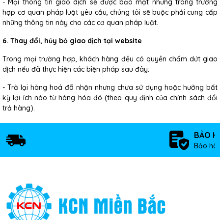
- Mọi thông tin giao dịch sẽ được bảo mật nhưng trong trường
hợp cơ quan pháp luật yêu cầu, chúng tôi sẽ buộc phải cung cấp
những thông tin này cho các cơ quan pháp luật.
6. Thay đổi, hủy bỏ giao dịch tại website
Trong mọi trường hợp, khách hàng đều có quyền chấm dứt giao
dịch nếu đã thực hiện các biện pháp sau đây:
- Trả lại hàng hoá đã nhận nhưng chưa sử dụng hoặc hưởng bất
kỳ lợi ích nào từ hàng hóa đó (theo quy định của chính sách đổi
trả hàng).
BẢO H
Bảo hàn