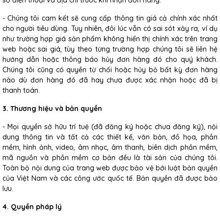
số điện thoại và địa chỉ trước khi nhận đơn hàng.
- Chúng tôi cam kết sẽ cung cấp thông tin giá cả chính xác nhất
cho người tiêu dùng. Tuy nhiên, đôi lúc vẫn có sai sót xảy ra, ví dụ
như trường hợp giá sản phẩm không hiển thị chính xác trên trang
web hoặc sai giá, tùy theo từng trường hợp chúng tôi sẽ liên hệ
hướng dẫn hoặc thông báo hủy đơn hàng đó cho quý khách.
Chúng tôi cũng có quyền từ chối hoặc hủy bỏ bất kỳ đơn hàng
nào dù đơn hàng đó đã hay chưa được xác nhận hoặc đã bị
thanh toán.
3. Thương hiệu và bản quyền
- Mọi quyền sở hữu trí tuệ (đã đăng ký hoặc chưa đăng ký), nội
dung thông tin và tất cả các thiết kế, văn bản, đồ họa, phần
mềm, hình ảnh, video, âm nhạc, âm thanh, biên dịch phần mềm,
mã nguồn và phần mềm cơ bản đều là tài sản của chúng tôi.
Toàn bộ nội dung của trang web được bảo vệ bởi luật bản quyền
của Việt Nam và các công ước quốc tế. Bản quyền đã được bảo
lưu.
4. Quyền pháp lý