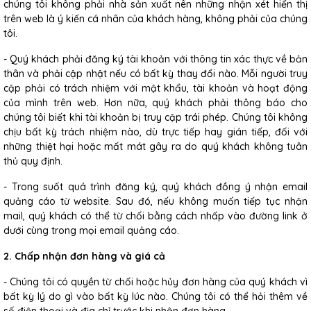
chúng tôi không phải nhà sản xuất nên những nhận xét hiển thị
trên web là ý kiến cá nhân của khách hàng, không phải của chúng
tôi.
- Quý khách phải đăng ký tài khoản với thông tin xác thực về bản
thân và phải cập nhật nếu có bất kỳ thay đổi nào. Mỗi người truy
cập phải có trách nhiệm với mật khẩu, tài khoản và hoạt động
của mình trên web. Hơn nữa, quý khách phải thông báo cho
chúng tôi biết khi tài khoản bị truy cập trái phép. Chúng tôi không
chịu bất kỳ trách nhiệm nào, dù trực tiếp hay gián tiếp, đối với
những thiệt hại hoặc mất mát gây ra do quý khách không tuân
thủ quy định.
- Trong suốt quá trình đăng ký, quý khách đồng ý nhận email
quảng cáo từ website. Sau đó, nếu không muốn tiếp tục nhận
mail, quý khách có thể từ chối bằng cách nhấp vào đường link ở
dưới cùng trong mọi email quảng cáo.
2. Chấp nhận đơn hàng và giá cả
- Chúng tôi có quyền từ chối hoặc hủy đơn hàng của quý khách vì
bất kỳ lý do gì vào bất kỳ lúc nào. Chúng tôi có thể hỏi thêm về