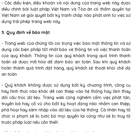
- Các điều kiện, điều khoản và nội dung của trang web này được
điều chỉnh bởi luật pháp Việt Nam và Tòa án có thẩm quyền tại
Việt Nam sẽ giải quyết bất kỳ tranh chấp nào phát sinh từ việc sử
dụng trái phép trang web này.
5. Quy định về bảo mật
- Trang web của chúng tôi coi trọng việc bảo mật thông tin và sử
dụng các biện pháp tốt nhất bảo vệ thông tin và việc thanh toán
của quý khách. Thông tin của quý khách trong quá trình thanh
toán sẽ được mã hóa để đảm bảo an toàn. Sau khi quý khách
hoàn thành quá trình đặt hàng, quý khách sẽ thoát khỏi chế độ
an toàn.
- Quý khách không được sử dụng bất kỳ chương trình, công cụ
hay hình thức nào khác để can thiệp vào hệ thống hay làm thay
đổi cấu trúc dữ liệu. Trang web cũng nghiêm cấm việc phát tán,
truyền bá hay cổ vũ cho bất kỳ hoạt động nào nhằm can thiệp,
phá hoại hay xâm nhập vào dữ liệu của hệ thống. Cá nhân hay tổ
chức vi phạm sẽ bị tước bỏ mọi quyền lợi cũng như sẽ bị truy tố
trước pháp luật nếu cần thiết.