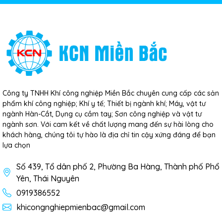
Công ty TNHH Khí công nghiệp Miền Bắc chuyên cung cấp các sản
phẩm khí công nghiệp; Khí y tế; Thiết bị ngành khí; Máy, vật tư
ngành Hàn-Cắt, Dụng cụ cầm tay; Sơn công nghiệp và vật tư
ngành sơn. Với cam kết về chất lượng mang đến sự hài lòng cho
khách hàng, chúng tôi tự hào là địa chỉ tin cậy xứng đáng để bạn
lựa chọn
Số 439, Tổ dân phố 2, Phường Ba Hàng, Thành phố Phổ
Yên, Thái Nguyên
0919386552
khicongnghiepmienbac@gmail.com