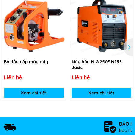
Bộ đầu cấp máy mig
Máy hàn MIG 250F N253
Jasic
Liên hệ
Liên hệ
Xem chi tiết
Xem chi tiết
BẢO H
Bảo hàn