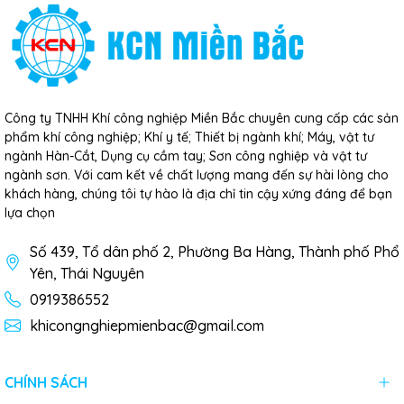
Công ty TNHH Khí công nghiệp Miền Bắc chuyên cung cấp các sản
phẩm khí công nghiệp; Khí y tế; Thiết bị ngành khí; Máy, vật tư
ngành Hàn-Cắt, Dụng cụ cầm tay; Sơn công nghiệp và vật tư
ngành sơn. Với cam kết về chất lượng mang đến sự hài lòng cho
khách hàng, chúng tôi tự hào là địa chỉ tin cậy xứng đáng để bạn
lựa chọn
Số 439, Tổ dân phố 2, Phường Ba Hàng, Thành phố Phổ
Yên, Thái Nguyên
0919386552
khicongnghiepmienbac@gmail.com
CHÍNH SÁCH