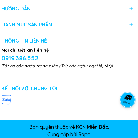
HƯỚNG DẪN
DANH MỤC SẢN PHẨM
THÔNG TIN LIÊN HỆ
Mọi chi tiết xin liên hệ
0919.386.552
Tất cả các ngày trong tuần (Trừ các ngày nghỉ lễ, tết))
KẾT NỐI VỚI CHÚNG TÔI:
Bản quyền thuộc về
KCN Miền Bắc
.
Cung cấp bởi
Sapo