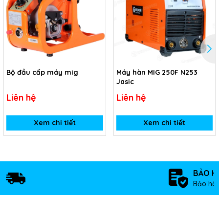
Bộ đầu cấp máy mig
Máy hàn MIG 250F N253
Jasic
Liên hệ
Liên hệ
Xem chi tiết
Xem chi tiết
BẢO H
Bảo hàn