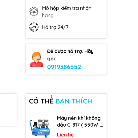
Mở hộp kiểm tra nhận
hàng
Hỗ trợ 24/7
Để được hỗ trợ. Hãy
gọi:
0919386552
CÓ THỂ
BẠN THÍCH
Máy nén khí không
dầu C-817 ( 550W-
9L )
Liên hệ