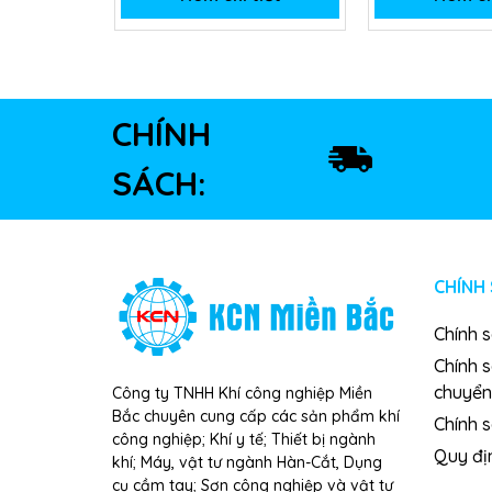
CHÍNH
SÁCH:
CHÍNH
Chính 
Chính 
chuyển
Công ty TNHH Khí công nghiệp Miền
Bắc chuyên cung cấp các sản phẩm khí
Chính s
công nghiệp; Khí y tế; Thiết bị ngành
Quy đị
khí; Máy, vật tư ngành Hàn-Cắt, Dụng
cụ cầm tay; Sơn công nghiệp và vật tư