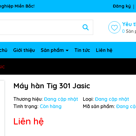
ghiệp Miền Bắc!
Đăng ký
Yêu t
0
Sản 
chủ
Giới thiệu
Sản phẩm
Tin tức
Liên hệ
sic
Máy hàn Tig 301 Jasic
Thương hiệu:
Đang cập nhật
Loại:
Đang cập nhật
Tình trạng:
Còn hàng
Mã sản phẩm:
Đang cậ
Liên hệ