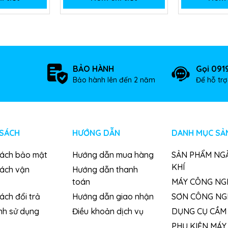
BẢO HÀNH
Gọi 091
Bảo hành lên đến 2 năm
Để hỗ tr
 SÁCH
HƯỚNG DẪN
DANH MỤC SẢ
sách bảo mật
Hướng dẫn mua hàng
SẢN PHẨM NG
KHÍ
sách vận
Hướng dẫn thanh
toán
MÁY CÔNG NG
ách đổi trả
Hướng dẫn giao nhận
SƠN CÔNG NG
nh sử dụng
Điều khoản dịch vụ
DỤNG CỤ CẦM 
PHỤ KIỆN MÁY