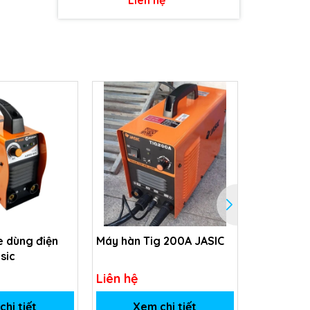
 dùng điện
Máy hàn Tig 200A JASIC
Máy hàn k
sic
V2000
Liên hệ
Liên hệ
hi tiết
Xem chi tiết
Xem