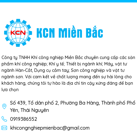
Công ty TNHH Khí công nghiệp Miền Bắc chuyên cung cấp các sản
phẩm khí công nghiệp; Khí y tế; Thiết bị ngành khí; Máy, vật tư
ngành Hàn-Cắt, Dụng cụ cầm tay; Sơn công nghiệp và vật tư
ngành sơn. Với cam kết về chất lượng mang đến sự hài lòng cho
khách hàng, chúng tôi tự hào là địa chỉ tin cậy xứng đáng để bạn
lựa chọn
Số 439, Tổ dân phố 2, Phường Ba Hàng, Thành phố Phổ
Yên, Thái Nguyên
0919386552
khicongnghiepmienbac@gmail.com