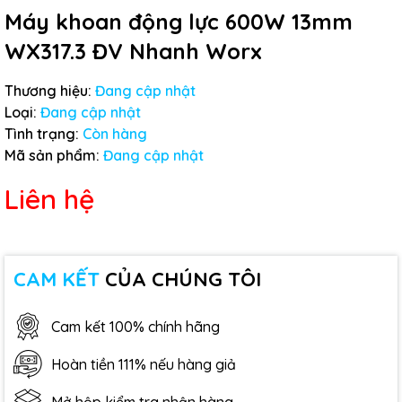
Máy khoan động lực 600W 13mm
WX317.3 ĐV Nhanh Worx
Thương hiệu:
Đang cập nhật
Loại:
Đang cập nhật
Tình trạng:
Còn hàng
Mã sản phẩm:
Đang cập nhật
Liên hệ
CAM KẾT
CỦA CHÚNG TÔI
Cam kết 100% chính hãng
Hoàn tiền 111% nếu hàng giả