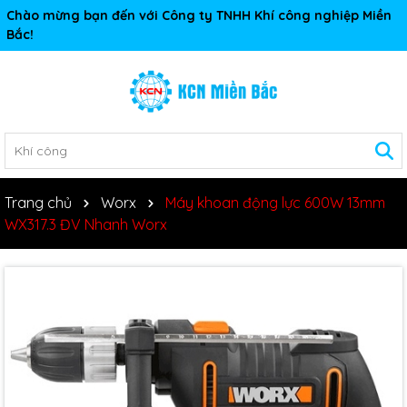
Chào mừng bạn đến với Công ty TNHH Khí công nghiệp Miền
Bắc!
Trang chủ
Worx
Máy khoan động lực 600W 13mm
WX317.3 ĐV Nhanh Worx