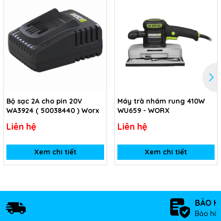
Bộ sạc 2A cho pin 20V
Máy trà nhám rung 410W
WA3924 ( 50038440 ) Worx
WU659 - WORX
Liên hệ
Liên hệ
Xem chi tiết
Xem chi tiết
BẢO H
Bảo hàn