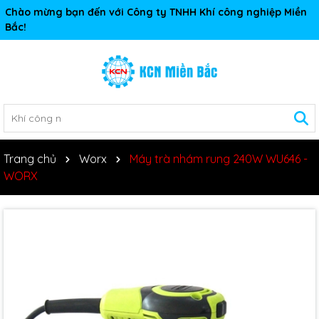
Chào mừng bạn đến với Công ty TNHH Khí công nghiệp Miền
Bắc!
Trang chủ
Worx
Máy trà nhám rung 240W WU646 -
WORX