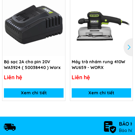
Bộ sạc 2A cho pin 20V
Máy trà nhám rung 410W
WA3924 ( 50038440 ) Worx
WU659 - WORX
Liên hệ
Liên hệ
Xem chi tiết
Xem chi tiết
BẢO H
Bảo hàn