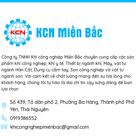
Công ty TNHH Khí công nghiệp Miền Bắc chuyên cung cấp các sản
phẩm khí công nghiệp; Khí y tế; Thiết bị ngành khí; Máy, vật tư
ngành Hàn-Cắt, Dụng cụ cầm tay; Sơn công nghiệp và vật tư
ngành sơn. Với cam kết về chất lượng mang đến sự hài lòng cho
khách hàng, chúng tôi tự hào là địa chỉ tin cậy xứng đáng để bạn
lựa chọn
Số 439, Tổ dân phố 2, Phường Ba Hàng, Thành phố Phổ
Yên, Thái Nguyên
0919386552
khicongnghiepmienbac@gmail.com