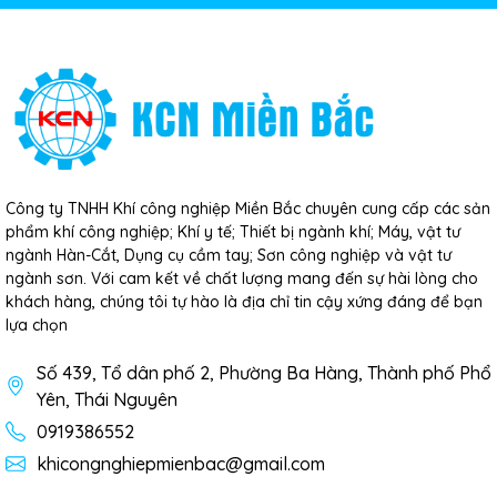
Công ty TNHH Khí công nghiệp Miền Bắc chuyên cung cấp các sản
phẩm khí công nghiệp; Khí y tế; Thiết bị ngành khí; Máy, vật tư
ngành Hàn-Cắt, Dụng cụ cầm tay; Sơn công nghiệp và vật tư
ngành sơn. Với cam kết về chất lượng mang đến sự hài lòng cho
khách hàng, chúng tôi tự hào là địa chỉ tin cậy xứng đáng để bạn
lựa chọn
Số 439, Tổ dân phố 2, Phường Ba Hàng, Thành phố Phổ
Yên, Thái Nguyên
0919386552
khicongnghiepmienbac@gmail.com