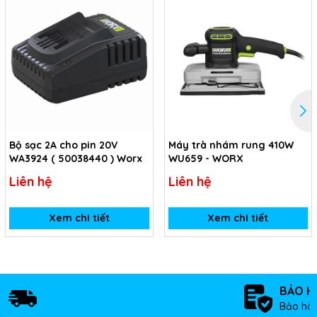
Bộ sạc 2A cho pin 20V
Máy trà nhám rung 410W
WA3924 ( 50038440 ) Worx
WU659 - WORX
Liên hệ
Liên hệ
Xem chi tiết
Xem chi tiết
BẢO H
Bảo hàn