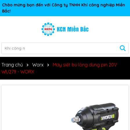
Chào mừng bạn đến với Công ty TNHH Khí công nghiệp Miền
Bắc!
Trang chủ
Worx
Máy siết bu lông dùng pin 20V
WU279 - WORX