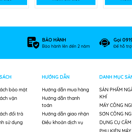
BẢO HÀNH
Gọi 091
Bảo hành lên đến 2 năm
Để hỗ tr
 SÁCH
HƯỚNG DẪN
DANH MỤC SẢ
sách bảo mật
Hướng dẫn mua hàng
SẢN PHẨM NG
KHÍ
sách vận
Hướng dẫn thanh
toán
MÁY CÔNG NG
ách đổi trả
Hướng dẫn giao nhận
SƠN CÔNG NG
nh sử dụng
Điều khoản dịch vụ
DỤNG CỤ CẦM 
PHỤ KIỆN MÁY