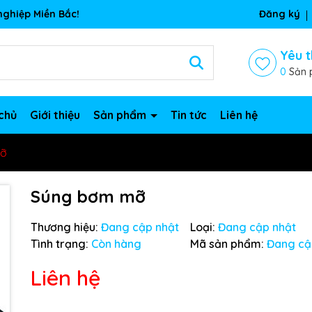
ghiệp Miền Bắc!
Đăng ký
Yêu t
0
Sản 
chủ
Giới thiệu
Sản phẩm
Tin tức
Liên hệ
mỡ
Súng bơm mỡ
Thương hiệu:
Đang cập nhật
Loại:
Đang cập nhật
Tình trạng:
Còn hàng
Mã sản phẩm:
Đang cậ
Liên hệ