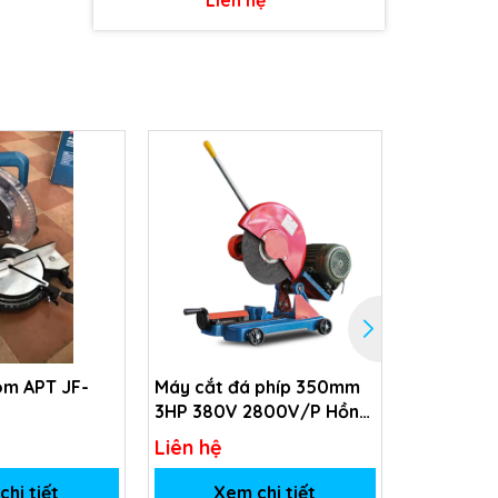
ôm APT JF-
Máy cắt đá phíp 350mm
Máy mài 
3HP 380V 2800V/P Hồng
Ký
Liên hệ
Liên hệ
hi tiết
Xem chi tiết
Xem