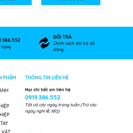
ĐỔI TRẢ
9.386.552
Chính sách đổi trả dễ
ợ ngay
dàng
N PHẨM
THÔNG TIN LIÊN HỆ
Mọi chi tiết xin liên hệ
ÀNH
0919.386.552
Tất cả các ngày trong tuần (Trừ các
HIỆP
ngày nghỉ lễ, tết))
HIỆP
TAY
, VẬT