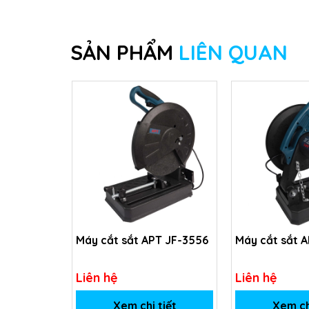
SẢN PHẨM
LIÊN QUAN
Máy cắt sắt APT JF-3556
Máy cắt sắt 
Liên hệ
Liên hệ
Xem chi tiết
Xem ch