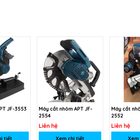
APT JF-3553
Máy cắt nhôm APT JF-
Máy cắt nh
2554
2552
Liên hệ
Liên hệ
i tiết
Xem chi tiết
Xem c