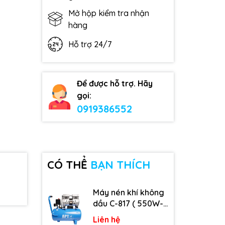
Mở hộp kiểm tra nhận
hàng
Hỗ trợ 24/7
Để được hỗ trợ. Hãy
gọi:
0919386552
CÓ THỂ
BẠN THÍCH
Máy nén khí không
dầu C-817 ( 550W-
9L )
Liên hệ