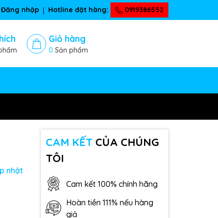
Đăng nhập
Hotline đặt hàng:
0919386552
hích
Giỏ hàng
phẩm
0
Sản phẩm
CAM KẾT
CỦA CHÚNG
TÔI
p nhật
Cam kết 100% chính hãng
Hoàn tiền 111% nếu hàng
giả