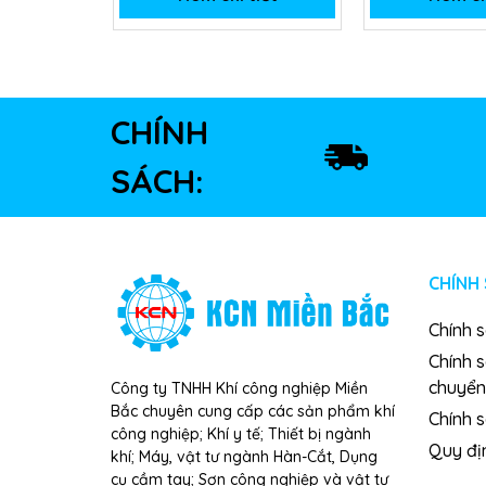
CHÍNH
SÁCH:
CHÍNH
Chính 
Chính 
chuyển
Công ty TNHH Khí công nghiệp Miền
Bắc chuyên cung cấp các sản phẩm khí
Chính s
công nghiệp; Khí y tế; Thiết bị ngành
Quy đị
khí; Máy, vật tư ngành Hàn-Cắt, Dụng
cụ cầm tay; Sơn công nghiệp và vật tư