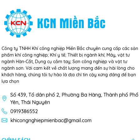
Công ty TNHH Khí công nghiệp Miền Bắc chuyên cung cấp các sản
phẩm khí công nghiệp; Khí y tế; Thiết bị ngành khí; Máy, vật tư
ngành Hàn-Cắt, Dụng cụ cầm tay; Sơn công nghiệp và vật tư
ngành sơn. Với cam kết về chất lượng mang đến sự hài lòng cho
khách hàng, chúng tôi tự hào là địa chỉ tin cậy xứng đáng để bạn
lựa chọn
Số 439, Tổ dân phố 2, Phường Ba Hàng, Thành phố Phổ
Yên, Thái Nguyên
0919386552
khicongnghiepmienbac@gmail.com