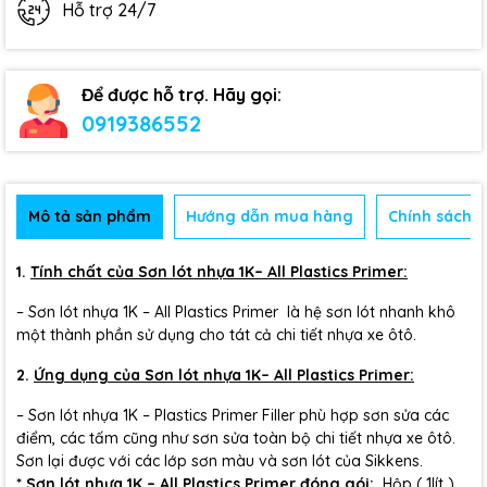
Hỗ trợ 24/7
Để được hỗ trợ. Hãy gọi:
0919386552
Mô tả sản phẩm
Hướng dẫn mua hàng
Chính sách b
1.
Tính chất của Sơn lót
nhựa 1K
– All Plastics Primer:
– Sơn lót nhựa 1K – All Plastics Primer là hệ sơn lót nhanh khô
một thành phần sử dụng cho tát cả chi tiết nhựa xe ôtô.
2.
Ứng dụng của
Sơn lót
nhựa 1K
– All Plastics Primer:
– Sơn lót nhựa 1K – Plastics Primer Filler phù hợp sơn sửa các
điểm, các tấm cũng như sơn sửa toàn bộ chi tiết nhựa xe ôtô.
Sơn lại được với các lớp sơn màu và sơn lót của Sikkens.
*
Sơn lót nhựa 1K – All Plastics Primer đóng gói:
Hộp ( 1lít )