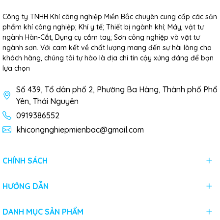
Công ty TNHH Khí công nghiệp Miền Bắc chuyên cung cấp các sản
phẩm khí công nghiệp; Khí y tế; Thiết bị ngành khí; Máy, vật tư
ngành Hàn-Cắt, Dụng cụ cầm tay; Sơn công nghiệp và vật tư
ngành sơn. Với cam kết về chất lượng mang đến sự hài lòng cho
khách hàng, chúng tôi tự hào là địa chỉ tin cậy xứng đáng để bạn
lựa chọn
Số 439, Tổ dân phố 2, Phường Ba Hàng, Thành phố Phổ
Yên, Thái Nguyên
0919386552
khicongnghiepmienbac@gmail.com
CHÍNH SÁCH
HƯỚNG DẪN
DANH MỤC SẢN PHẨM