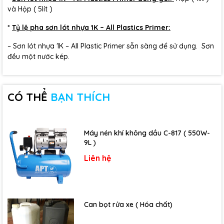
và Hộp ( 5lít )
*
Tỷ lệ pha sơn lót nhựa 1K – All Plastics Primer:
– Sơn lót nhựa 1K – All Plastic Primer sẵn sàng để sử dụng. Sơn
đều một nước kép.
CÓ THỂ
BẠN THÍCH
Máy nén khí không dầu C-817 ( 550W-
9L )
Liên hệ
Can bọt rửa xe ( Hóa chất)