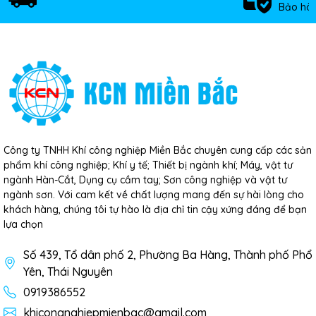
Bảo hàn
Công ty TNHH Khí công nghiệp Miền Bắc chuyên cung cấp các sản
phẩm khí công nghiệp; Khí y tế; Thiết bị ngành khí; Máy, vật tư
ngành Hàn-Cắt, Dụng cụ cầm tay; Sơn công nghiệp và vật tư
ngành sơn. Với cam kết về chất lượng mang đến sự hài lòng cho
khách hàng, chúng tôi tự hào là địa chỉ tin cậy xứng đáng để bạn
lựa chọn
Số 439, Tổ dân phố 2, Phường Ba Hàng, Thành phố Phổ
Yên, Thái Nguyên
0919386552
khicongnghiepmienbac@gmail.com