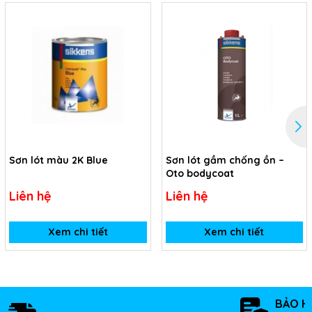
Sơn lót màu 2K Blue
Sơn lót gầm chống ồn –
Oto bodycoat
Liên hệ
Liên hệ
Xem chi tiết
Xem chi tiết
BẢO H