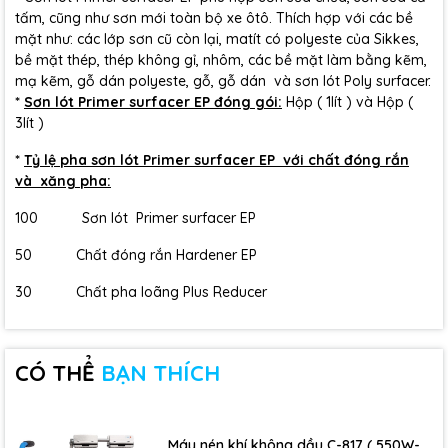
tấm, cũng như sơn mới toàn bộ xe ôtô. Thích hợp với các bề
mặt như: các lớp sơn cũ còn lại, matít có polyeste của Sikkes,
bề mặt thép, thép không gỉ, nhôm, các bề mặt làm bằng kẽm,
mạ kẽm, gỗ dán polyeste, gỗ, gỗ dán và sơn lót Poly surfacer.
*
Sơn lót Primer surfacer EP đóng gói:
Hộp ( 1lít ) và Hộp (
3lít )
*
Tỷ lệ pha sơn lót Primer surfacer EP với chất đóng rắn
và xăng pha:
100 Sơn lót Primer surfacer EP
50 Chất đóng rắn Hardener EP
30 Chất pha loãng Plus Reducer
CÓ THỂ
BẠN THÍCH
Máy nén khí không dầu C-817 ( 550W-