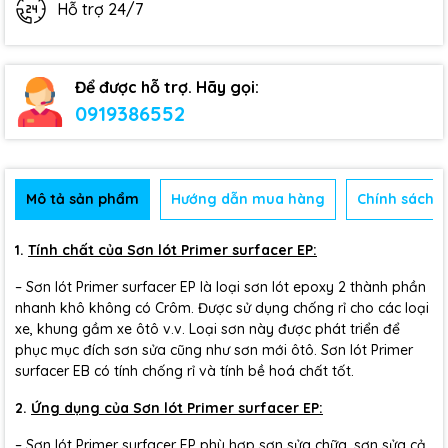
Hỗ trợ 24/7
Để được hỗ trợ. Hãy gọi:
0919386552
Mô tả sản phẩm
Hướng dẫn mua hàng
Chính sách b
1.
Tính chất của Sơn lót Primer surfacer EP:
– Sơn lót Primer surfacer EP là loại sơn lót epoxy 2 thành phần
nhanh khô không có Crôm. Được sử dụng chống rỉ cho các loại
xe, khung gầm xe ôtô v.v. Loại sơn này được phát triển để
phục mục đích sơn sửa cũng như sơn mới ôtô. Sơn lót Primer
surfacer EB có tính chống rỉ và tính bề hoá chất tốt.
2.
Ứng dụng của Sơn lót
Primer surfacer EP:
– Sơn lót Primer surfacer EP phù hợp sơn sửa chữa, sơn sửa cả