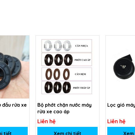
 đầu rửa xe
Bộ phớt chặn nước máy
Lọc gió máy
rửa xe cao áp
Liên hệ
Liên hệ
i tiết
Xem chi tiết
Xem c