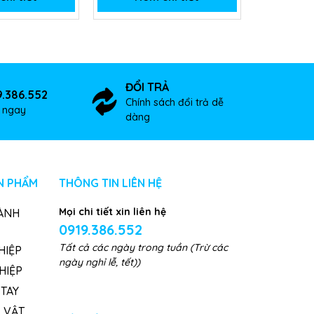
ĐỔI TRẢ
9.386.552
Chính sách đổi trả dễ
ợ ngay
dàng
N PHẨM
THÔNG TIN LIÊN HỆ
Mọi chi tiết xin liên hệ
ÀNH
0919.386.552
Tất cả các ngày trong tuần (Trừ các
HIỆP
ngày nghỉ lễ, tết))
HIỆP
TAY
, VẬT