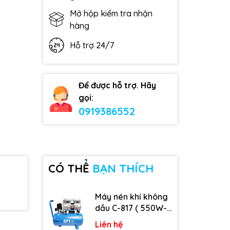
Mở hộp kiểm tra nhận
hàng
Hỗ trợ 24/7
Để được hỗ trợ. Hãy
gọi:
0919386552
CÓ THỂ
BẠN THÍCH
Máy nén khí không
dầu C-817 ( 550W-
9L )
Liên hệ