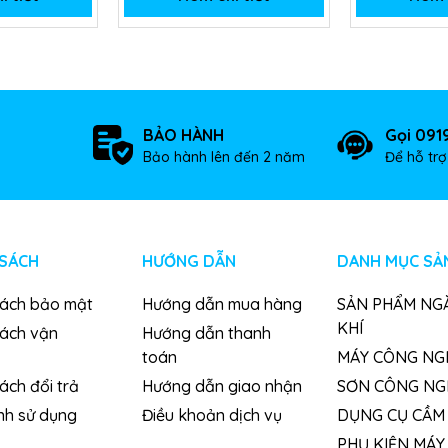
BẢO HÀNH
Gọi 091
Bảo hành lên đến 2 năm
Để hỗ tr
 SÁCH
HƯỚNG DẪN
DANH MỤC SẢ
sách bảo mật
Hướng dẫn mua hàng
SẢN PHẨM NG
KHÍ
sách vận
Hướng dẫn thanh
toán
MÁY CÔNG NG
ách đổi trả
Hướng dẫn giao nhận
SƠN CÔNG NG
nh sử dụng
Điều khoản dịch vụ
DỤNG CỤ CẦM 
PHỤ KIỆN MÁY