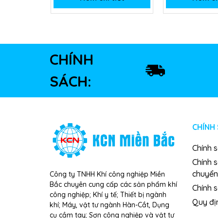
CHÍNH
SÁCH:
CHÍNH
Chính 
Chính 
chuyển
Công ty TNHH Khí công nghiệp Miền
Bắc chuyên cung cấp các sản phẩm khí
Chính s
công nghiệp; Khí y tế; Thiết bị ngành
Quy đị
khí; Máy, vật tư ngành Hàn-Cắt, Dụng
cụ cầm tay; Sơn công nghiệp và vật tư