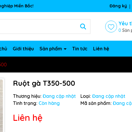
ghiệp Miền Bắc!
Đăng ký
Yêu t
0
Sản 
chủ
Giới thiệu
Sản phẩm
Tin tức
Liên hệ
500
Ruột gà T350-500
Thương hiệu:
Đang cập nhật
Loại:
Đang cập nhật
Tình trạng:
Còn hàng
Mã sản phẩm:
Đang cậ
Liên hệ