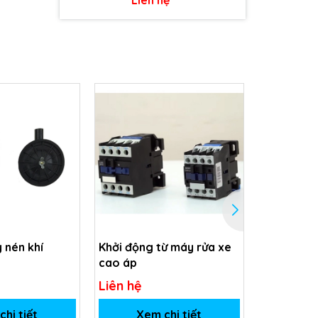
 nén khí
Khởi động từ máy rửa xe
Củ đồng m
cao áp
áp
Liên hệ
Liên hệ
hi tiết
Xem chi tiết
Xem