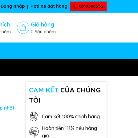
Đăng nhập
Hotline đặt hàng:
0919386552
hích
Giỏ hàng
phẩm
0
Sản phẩm
CAM KẾT
CỦA CHÚNG
TÔI
p nhật
Cam kết 100% chính hãng
Hoàn tiền 111% nếu hàng
giả