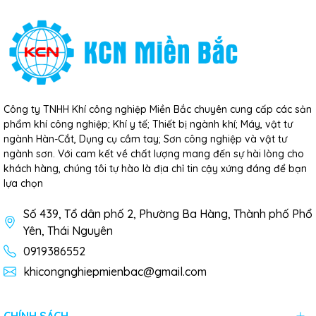
Công ty TNHH Khí công nghiệp Miền Bắc chuyên cung cấp các sản
phẩm khí công nghiệp; Khí y tế; Thiết bị ngành khí; Máy, vật tư
ngành Hàn-Cắt, Dụng cụ cầm tay; Sơn công nghiệp và vật tư
ngành sơn. Với cam kết về chất lượng mang đến sự hài lòng cho
khách hàng, chúng tôi tự hào là địa chỉ tin cậy xứng đáng để bạn
lựa chọn
Số 439, Tổ dân phố 2, Phường Ba Hàng, Thành phố Phổ
Yên, Thái Nguyên
0919386552
khicongnghiepmienbac@gmail.com