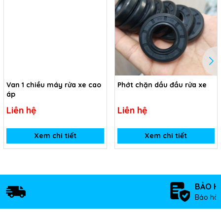
Van 1 chiều máy rửa xe cao
Phớt chặn dầu đầu rửa xe
áp
Liên hệ
Liên hệ
Xem chi tiết
Xem chi tiết
BẢO H
Bảo hàn