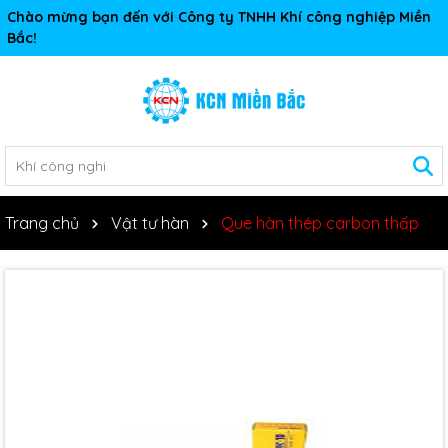
Chào mừng bạn đến với Công ty TNHH Khí công nghiệp Miền
Bắc!
Trang chủ
Vật tư hàn
Que hàn thép carbon thấp