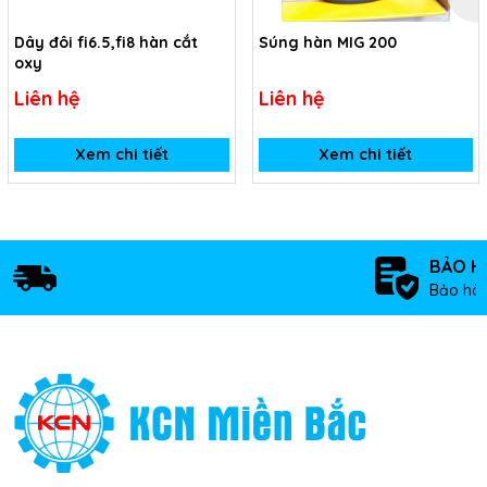
Dây đôi fi6.5,fi8 hàn cắt
Súng hàn MIG 200
oxy
Liên hệ
Liên hệ
Xem chi tiết
Xem chi tiết
BẢO H
Bảo hàn