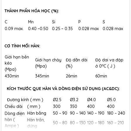
THÀNH PHẦN HÓA HỌC (%):
C
Mn
Si
P
S
0.09 max.
0.40 ~0.50
0.25 ~ 0.35
0.028 max
0.028 max
CƠ TÍNH MỐI HÀN:
Giới hạn bền
Giới hạn chảy
Độ dãn dài
Độ dai va đập
kéo
o
(Mpa)
(%)
ở 0
C ( J )
(Mpa)
430min
345min
26min
60min
KÍCH THƯỚC QUE HÀN VÀ DÒNG ĐIỆN SỬ DỤNG (AC&DC):
Đường kính ( mm )
Ø2.5
Ø3.2
Ø4.0
Ø5.0
Chiều dài ( mm )
300
350
400
400
Hàn bằng
50 – 90
90 – 140
140 – 190
180 – 240
Dòng điện
hàn (
Hàn trần,
50 – 80
80 – 130
120 – 180
160 – 210
Ampe )
đứng