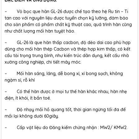
ĐẶC ĐIỂM VÀ ỨNG DỤNG:
– Vỏ bọc que hàn GL-26 được chế tạo theo hệ Ru tin – Ti
tan cao với nguyên liệu được tuyển chọn kỹ lưỡng, đảm bảo
cho sản phẩm có phẩm chất kỹ thuật cao, quá trình hàn cũng
như chất lượng mối hàn tuyệt hảo.
– GL-26 là
que hàn
thấp cacbon, độ dẻo dai cao phù hợp
dùng cho mối hàn thép Cacbon và thép hợp kim thấp, có kết
cấu tải trọng trung bình, như kiến trúc dân dụng, kết cấu nhà
xưởng công nghiệp, chi tiết máy móc.
– Mối hàn sáng, láng, dễ bong xỉ, xỉ bong sạch, không
ngậm sỉ, rỗ khí
– Có thể hàn được ở mọi tư thế hàn khác nhau, hàn nhẹ
điện, ít khói, ít bắn toé.
– Độ nhạy mồi hồ quang tốt, thời gian ngừng tối đa để
mồi lại không dưới 60giây.
– Cấp vật liệu do Đăng kiểm chứng nhận : MW2/ KMW2.