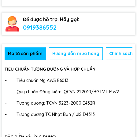
Để được hỗ trợ. Hãy gọi:
0919386552
Mô tả sản phẩm
Hướng dẫn mua hàng
Chính sách b
TIÊU CHUẨN TƯƠNG ĐƯƠNG VÀ HỢP CHUẨN:
– Tiêu chuẩn Mỹ AWS E6013
– Quy chuẩn Đăng kiểm: QCVN 21:2010/BGTVT-MW2
– Tương đương: TCVN 3223–2000 E432R
– Tương đương TC Nhật Bản / JIS D4313