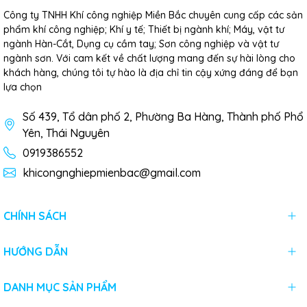
Công ty TNHH Khí công nghiệp Miền Bắc chuyên cung cấp các sản
phẩm khí công nghiệp; Khí y tế; Thiết bị ngành khí; Máy, vật tư
ngành Hàn-Cắt, Dụng cụ cầm tay; Sơn công nghiệp và vật tư
ngành sơn. Với cam kết về chất lượng mang đến sự hài lòng cho
khách hàng, chúng tôi tự hào là địa chỉ tin cậy xứng đáng để bạn
lựa chọn
Số 439, Tổ dân phố 2, Phường Ba Hàng, Thành phố Phổ
Yên, Thái Nguyên
0919386552
khicongnghiepmienbac@gmail.com
CHÍNH SÁCH
HƯỚNG DẪN
DANH MỤC SẢN PHẨM