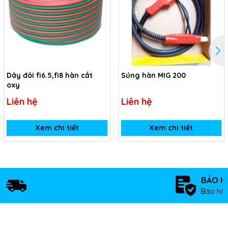
Dây đôi fi6.5,fi8 hàn cắt
Súng hàn MIG 200
oxy
Liên hệ
Liên hệ
Xem chi tiết
Xem chi tiết
BẢO H
Bảo hàn