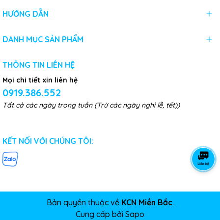
HƯỚNG DẪN
DANH MỤC SẢN PHẨM
THÔNG TIN LIÊN HỆ
Mọi chi tiết xin liên hệ
0919.386.552
Tất cả các ngày trong tuần (Trừ các ngày nghỉ lễ, tết))
KẾT NỐI VỚI CHÚNG TÔI:
Bản quyền thuộc về
KCN Miền Bắc
.
Cung cấp bởi
Sapo