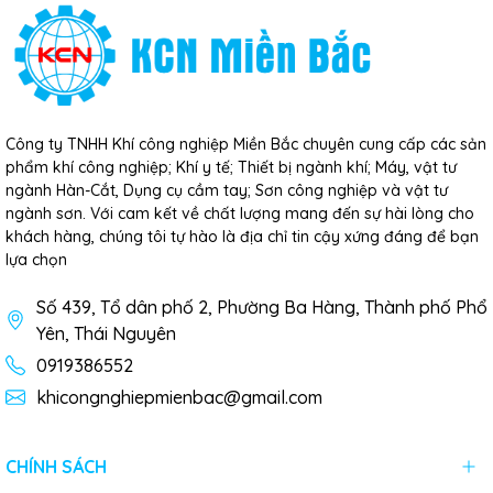
Công ty TNHH Khí công nghiệp Miền Bắc chuyên cung cấp các sản
phẩm khí công nghiệp; Khí y tế; Thiết bị ngành khí; Máy, vật tư
ngành Hàn-Cắt, Dụng cụ cầm tay; Sơn công nghiệp và vật tư
ngành sơn. Với cam kết về chất lượng mang đến sự hài lòng cho
khách hàng, chúng tôi tự hào là địa chỉ tin cậy xứng đáng để bạn
lựa chọn
Số 439, Tổ dân phố 2, Phường Ba Hàng, Thành phố Phổ
Yên, Thái Nguyên
0919386552
khicongnghiepmienbac@gmail.com
CHÍNH SÁCH