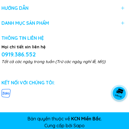
HƯỚNG DẪN
DANH MỤC SẢN PHẨM
THÔNG TIN LIÊN HỆ
Mọi chi tiết xin liên hệ
0919.386.552
Tất cả các ngày trong tuần (Trừ các ngày nghỉ lễ, tết))
KẾT NỐI VỚI CHÚNG TÔI:
Bản quyền thuộc về
KCN Miền Bắc
.
Cung cấp bởi
Sapo