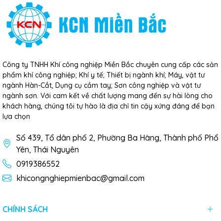
Công ty TNHH Khí công nghiệp Miền Bắc chuyên cung cấp các sản
phẩm khí công nghiệp; Khí y tế; Thiết bị ngành khí; Máy, vật tư
ngành Hàn-Cắt, Dụng cụ cầm tay; Sơn công nghiệp và vật tư
ngành sơn. Với cam kết về chất lượng mang đến sự hài lòng cho
khách hàng, chúng tôi tự hào là địa chỉ tin cậy xứng đáng để bạn
lựa chọn
Số 439, Tổ dân phố 2, Phường Ba Hàng, Thành phố Phổ
Yên, Thái Nguyên
0919386552
khicongnghiepmienbac@gmail.com
CHÍNH SÁCH