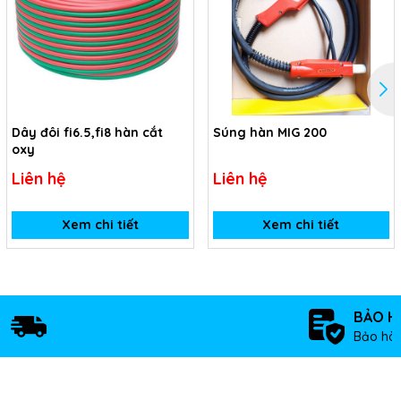
Dây đôi fi6.5,fi8 hàn cắt
Súng hàn MIG 200
oxy
Liên hệ
Liên hệ
Xem chi tiết
Xem chi tiết
BẢO H
Bảo hàn