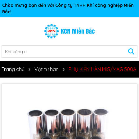
Chào mừng bạn đến với Công ty TNHH Khí công nghiệp Miền
Bắc!
Trang chủ
Vật tư hàn
PHỤ KIỆN HÀN MIG/MAG 500A