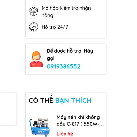
Mở hộp kiểm tra nhận
hàng
Hỗ trợ 24/7
Để được hỗ trợ. Hãy
gọi:
0919386552
CÓ THỂ
BẠN THÍCH
Máy nén khí không
dầu C-817 ( 550W-
9L )
Liên hệ