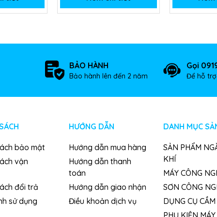
BẢO HÀNH
Gọi 091
Bảo hành lên đến 2 năm
Để hỗ tr
 SÁCH
HƯỚNG DẪN
DANH MỤC SẢ
sách bảo mật
Hướng dẫn mua hàng
SẢN PHẨM NG
KHÍ
sách vận
Hướng dẫn thanh
toán
MÁY CÔNG NG
ách đổi trả
Hướng dẫn giao nhận
SƠN CÔNG NG
nh sử dụng
Điều khoản dịch vụ
DỤNG CỤ CẦM 
PHỤ KIỆN MÁY