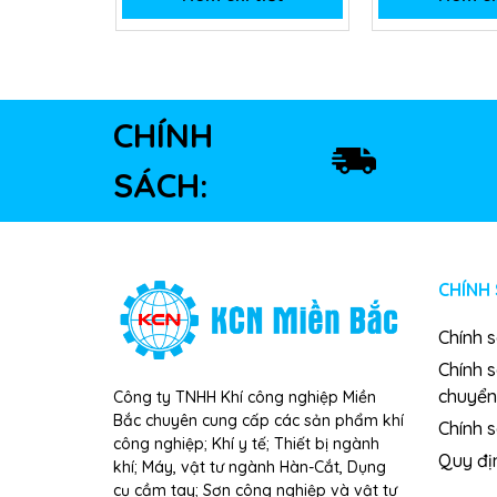
CHÍNH
SÁCH:
CHÍNH
Chính 
Chính 
chuyển
Công ty TNHH Khí công nghiệp Miền
Bắc chuyên cung cấp các sản phẩm khí
Chính s
công nghiệp; Khí y tế; Thiết bị ngành
Quy đị
khí; Máy, vật tư ngành Hàn-Cắt, Dụng
cụ cầm tay; Sơn công nghiệp và vật tư