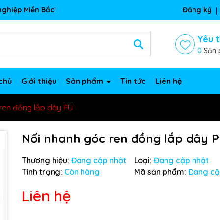
ghiệp Miền Bắc!
Đăng ký
Yêu t
0
Sản 
chủ
Giới thiệu
Sản phẩm
Tin tức
Liên hệ
ren đồng lắp dây PU
Nối nhanh góc ren đồng lắp dây 
Thương hiệu:
Đang cập nhật
Loại:
Đang cập nhật
Tình trạng:
Còn hàng
Mã sản phẩm:
Đang cậ
Liên hệ