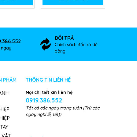
ĐỔI TRẢ
9.386.552
Chính sách đổi trả dễ
ợ ngay
dàng
N PHẨM
THÔNG TIN LIÊN HỆ
Mọi chi tiết xin liên hệ
ÀNH
0919.386.552
Tất cả các ngày trong tuần (Trừ các
HIỆP
ngày nghỉ lễ, tết))
HIỆP
TAY
, VẬT