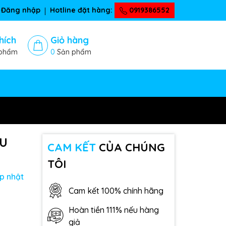
Đăng nhập
Hotline đặt hàng:
0919386552
hích
Giỏ hàng
phẩm
0
Sản phẩm
PU
CAM KẾT
CỦA CHÚNG
TÔI
p nhật
Cam kết 100% chính hãng
Hoàn tiền 111% nếu hàng
giả