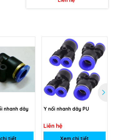
i nhanh dây
Y nối nhanh dây PU
T nối nha
Liên hệ
Liên hệ
hi tiết
Xem chi tiết
Xem