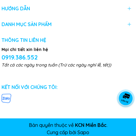
HƯỚNG DẪN
DANH MỤC SẢN PHẨM
THÔNG TIN LIÊN HỆ
Mọi chi tiết xin liên hệ
0919.386.552
Tất cả các ngày trong tuần (Trừ các ngày nghỉ lễ, tết))
KẾT NỐI VỚI CHÚNG TÔI:
Bản quyền thuộc về
KCN Miền Bắc
.
Cung cấp bởi
Sapo