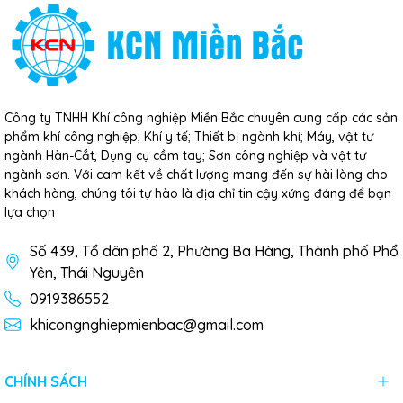
Công ty TNHH Khí công nghiệp Miền Bắc chuyên cung cấp các sản
phẩm khí công nghiệp; Khí y tế; Thiết bị ngành khí; Máy, vật tư
ngành Hàn-Cắt, Dụng cụ cầm tay; Sơn công nghiệp và vật tư
ngành sơn. Với cam kết về chất lượng mang đến sự hài lòng cho
khách hàng, chúng tôi tự hào là địa chỉ tin cậy xứng đáng để bạn
lựa chọn
Số 439, Tổ dân phố 2, Phường Ba Hàng, Thành phố Phổ
Yên, Thái Nguyên
0919386552
khicongnghiepmienbac@gmail.com
CHÍNH SÁCH