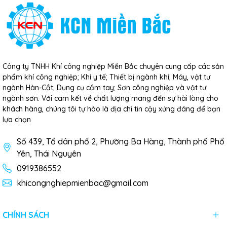
Công ty TNHH Khí công nghiệp Miền Bắc chuyên cung cấp các sản
phẩm khí công nghiệp; Khí y tế; Thiết bị ngành khí; Máy, vật tư
ngành Hàn-Cắt, Dụng cụ cầm tay; Sơn công nghiệp và vật tư
ngành sơn. Với cam kết về chất lượng mang đến sự hài lòng cho
khách hàng, chúng tôi tự hào là địa chỉ tin cậy xứng đáng để bạn
lựa chọn
Số 439, Tổ dân phố 2, Phường Ba Hàng, Thành phố Phổ
Yên, Thái Nguyên
0919386552
khicongnghiepmienbac@gmail.com
CHÍNH SÁCH