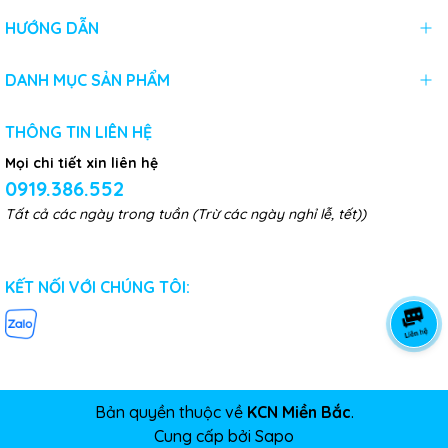
HƯỚNG DẪN
DANH MỤC SẢN PHẨM
THÔNG TIN LIÊN HỆ
Mọi chi tiết xin liên hệ
0919.386.552
Tất cả các ngày trong tuần (Trừ các ngày nghỉ lễ, tết))
KẾT NỐI VỚI CHÚNG TÔI:
Bản quyền thuộc về
KCN Miền Bắc
.
Cung cấp bởi
Sapo