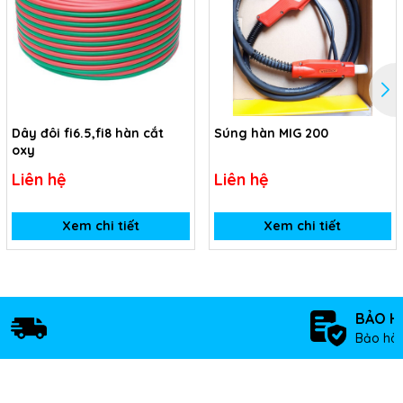
Dây đôi fi6.5,fi8 hàn cắt
Súng hàn MIG 200
oxy
Liên hệ
Liên hệ
Xem chi tiết
Xem chi tiết
BẢO H
Bảo hàn