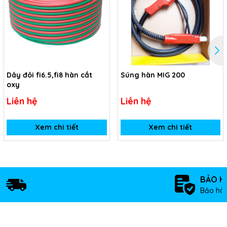
Dây đôi fi6.5,fi8 hàn cắt
Súng hàn MIG 200
oxy
Liên hệ
Liên hệ
Xem chi tiết
Xem chi tiết
BẢO H
Bảo hàn