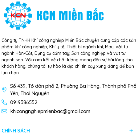
Công ty TNHH Khí công nghiệp Miền Bắc chuyên cung cấp các sản
phẩm khí công nghiệp; Khí y tế; Thiết bị ngành khí; Máy, vật tư
ngành Hàn-Cắt, Dụng cụ cầm tay; Sơn công nghiệp và vật tư
ngành sơn. Với cam kết về chất lượng mang đến sự hài lòng cho
khách hàng, chúng tôi tự hào là địa chỉ tin cậy xứng đáng để bạn
lựa chọn
Số 439, Tổ dân phố 2, Phường Ba Hàng, Thành phố Phổ
Yên, Thái Nguyên
0919386552
khicongnghiepmienbac@gmail.com
CHÍNH SÁCH