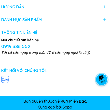
HƯỚNG DẪN
DANH MỤC SẢN PHẨM
THÔNG TIN LIÊN HỆ
Mọi chi tiết xin liên hệ
0919.386.552
Tất cả các ngày trong tuần (Trừ các ngày nghỉ lễ, tết))
KẾT NỐI VỚI CHÚNG TÔI:
Bản quyền thuộc về
KCN Miền Bắc
.
Cung cấp bởi
Sapo