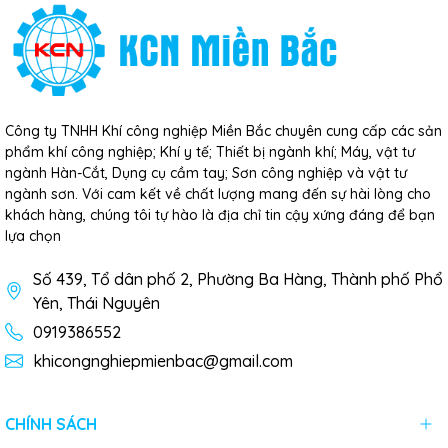
Công ty TNHH Khí công nghiệp Miền Bắc chuyên cung cấp các sản
phẩm khí công nghiệp; Khí y tế; Thiết bị ngành khí; Máy, vật tư
ngành Hàn-Cắt, Dụng cụ cầm tay; Sơn công nghiệp và vật tư
ngành sơn. Với cam kết về chất lượng mang đến sự hài lòng cho
khách hàng, chúng tôi tự hào là địa chỉ tin cậy xứng đáng để bạn
lựa chọn
Số 439, Tổ dân phố 2, Phường Ba Hàng, Thành phố Phổ
Yên, Thái Nguyên
0919386552
khicongnghiepmienbac@gmail.com
CHÍNH SÁCH