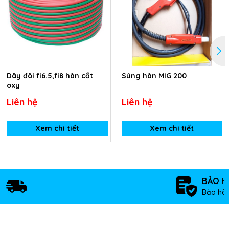
Dây đôi fi6.5,fi8 hàn cắt
Súng hàn MIG 200
oxy
Liên hệ
Liên hệ
Xem chi tiết
Xem chi tiết
BẢO H
Bảo hàn