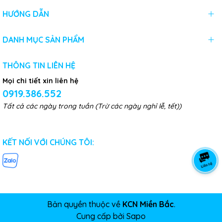
HƯỚNG DẪN
DANH MỤC SẢN PHẨM
THÔNG TIN LIÊN HỆ
Mọi chi tiết xin liên hệ
0919.386.552
Tất cả các ngày trong tuần (Trừ các ngày nghỉ lễ, tết))
KẾT NỐI VỚI CHÚNG TÔI:
Bản quyền thuộc về
KCN Miền Bắc
.
Cung cấp bởi
Sapo