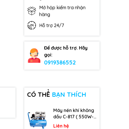
Mở hộp kiểm tra nhận
hàng
Hỗ trợ 24/7
Để được hỗ trợ. Hãy
gọi:
0919386552
CÓ THỂ
BẠN THÍCH
Máy nén khí không
dầu C-817 ( 550W-
9L )
Liên hệ