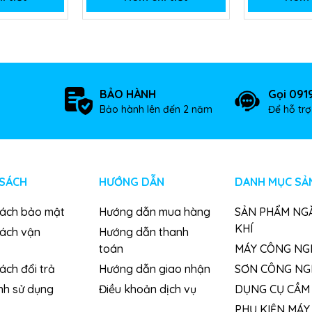
BẢO HÀNH
Gọi 091
Bảo hành lên đến 2 năm
Để hỗ tr
 SÁCH
HƯỚNG DẪN
DANH MỤC SẢ
sách bảo mật
Hướng dẫn mua hàng
SẢN PHẨM NG
KHÍ
sách vận
Hướng dẫn thanh
toán
MÁY CÔNG NG
ách đổi trả
Hướng dẫn giao nhận
SƠN CÔNG NG
nh sử dụng
Điều khoản dịch vụ
DỤNG CỤ CẦM 
PHỤ KIỆN MÁY