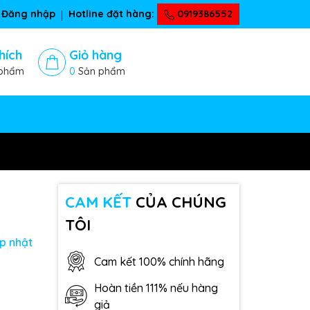
Đăng nhập
Hotline đặt hàng:
0919386552
hích
Giỏ hàng
phẩm
0
Sản phẩm
CAM KẾT
CỦA CHÚNG
TÔI
p nhật
Cam kết 100% chính hãng
Hoàn tiền 111% nếu hàng
giả