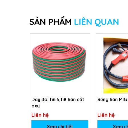
SẢN PHẨM
LIÊN QUAN
Dây đôi fi6.5,fi8 hàn cắt
Súng hàn MIG
oxy
Liên hệ
Liên hệ
Xem chi tiết
Xem ch