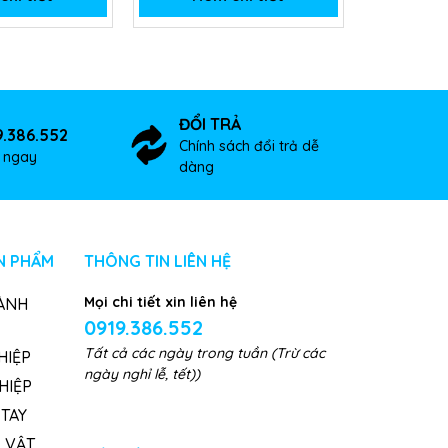
ĐỔI TRẢ
9.386.552
Chính sách đổi trả dễ
ợ ngay
dàng
N PHẨM
THÔNG TIN LIÊN HỆ
Mọi chi tiết xin liên hệ
ÀNH
0919.386.552
Tất cả các ngày trong tuần (Trừ các
HIỆP
ngày nghỉ lễ, tết))
HIỆP
TAY
, VẬT