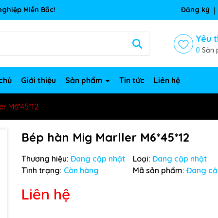
ghiệp Miền Bắc!
Đăng ký
Yêu t
0
Sản 
chủ
Giới thiệu
Sản phẩm
Tin tức
Liên hệ
er M6*45*12
Bép hàn Mig Marller M6*45*12
Thương hiệu:
Đang cập nhật
Loại:
Đang cập nhật
Tình trạng:
Còn hàng
Mã sản phẩm:
Đang cậ
Liên hệ