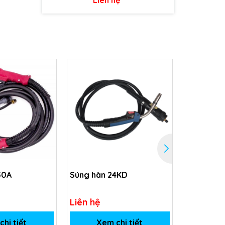
50A
Súng hàn 24KD
Súng hàn
Liên hệ
Liên hệ
hi tiết
Xem chi tiết
Xem