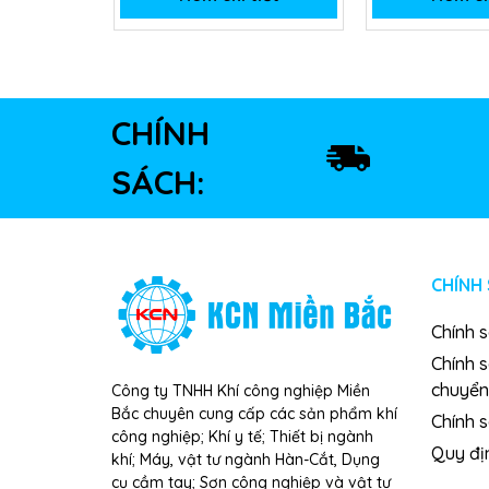
CHÍNH
SÁCH:
CHÍNH
Chính 
Chính 
chuyển
Công ty TNHH Khí công nghiệp Miền
Bắc chuyên cung cấp các sản phẩm khí
Chính s
công nghiệp; Khí y tế; Thiết bị ngành
Quy đị
khí; Máy, vật tư ngành Hàn-Cắt, Dụng
cụ cầm tay; Sơn công nghiệp và vật tư