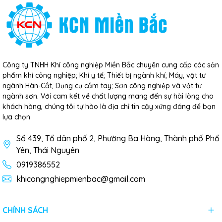
Công ty TNHH Khí công nghiệp Miền Bắc chuyên cung cấp các sản
phẩm khí công nghiệp; Khí y tế; Thiết bị ngành khí; Máy, vật tư
ngành Hàn-Cắt, Dụng cụ cầm tay; Sơn công nghiệp và vật tư
ngành sơn. Với cam kết về chất lượng mang đến sự hài lòng cho
khách hàng, chúng tôi tự hào là địa chỉ tin cậy xứng đáng để bạn
lựa chọn
Số 439, Tổ dân phố 2, Phường Ba Hàng, Thành phố Phổ
Yên, Thái Nguyên
0919386552
khicongnghiepmienbac@gmail.com
CHÍNH SÁCH