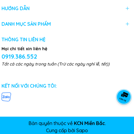
HƯỚNG DẪN
DANH MỤC SẢN PHẨM
THÔNG TIN LIÊN HỆ
Mọi chi tiết xin liên hệ
0919.386.552
Tất cả các ngày trong tuần (Trừ các ngày nghỉ lễ, tết))
KẾT NỐI VỚI CHÚNG TÔI:
Bản quyền thuộc về
KCN Miền Bắc
.
Cung cấp bởi
Sapo