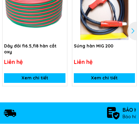
Dây đôi fi6.5,fi8 hàn cắt
Súng hàn MIG 200
oxy
Liên hệ
Liên hệ
Xem chi tiết
Xem chi tiết
BẢO H
Bảo hàn