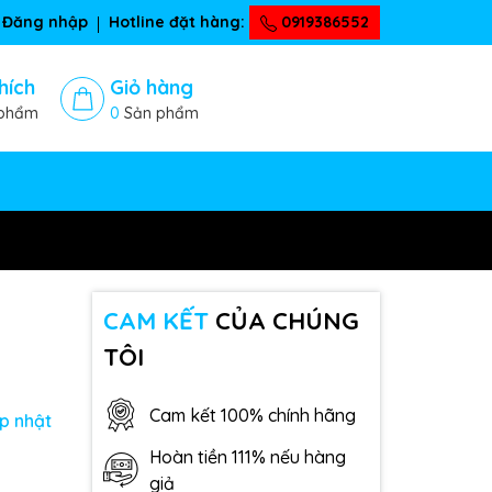
Đăng nhập
Hotline đặt hàng:
0919386552
hích
Giỏ hàng
phẩm
0
Sản phẩm
CAM KẾT
CỦA CHÚNG
TÔI
Cam kết 100% chính hãng
p nhật
Hoàn tiền 111% nếu hàng
giả