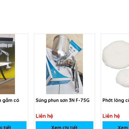
n gầm có
Súng phun sơn 3N F-75G
Phớt lông c
Liên hệ
Liên hệ
i tiết
Xem chi tiết
Xem c