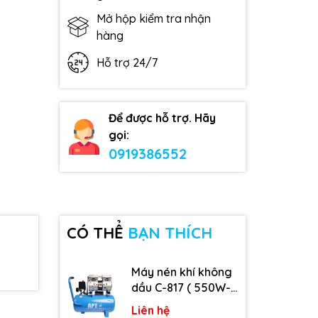
Mở hộp kiểm tra nhận
hàng
Hỗ trợ 24/7
Để được hỗ trợ. Hãy
gọi:
0919386552
CÓ THỂ
BẠN THÍCH
Máy nén khí không
dầu C-817 ( 550W-
9L )
Liên hệ