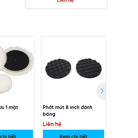
ừu 1 mặt
Phớt mút 8 inch đánh
Phớt lông
bóng
Liên hệ
Liên hệ
hi tiết
Xem chi tiết
Xem