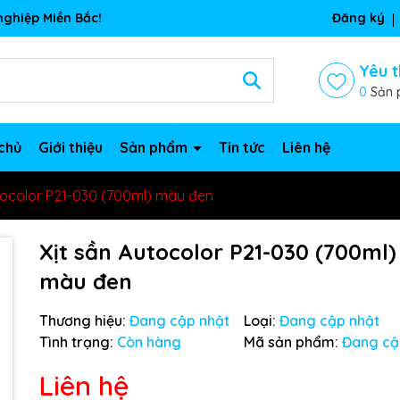
ghiệp Miền Bắc!
Đăng ký
Yêu t
0
Sản 
chủ
Giới thiệu
Sản phẩm
Tin tức
Liên hệ
tocolor P21-030 (700ml) màu đen
Xịt sần Autocolor P21-030 (700ml)
màu đen
Thương hiệu:
Đang cập nhật
Loại:
Đang cập nhật
Tình trạng:
Còn hàng
Mã sản phẩm:
Đang cậ
Liên hệ