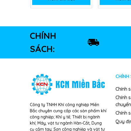
CHÍNH
SÁCH:
CHÍNH
Chính 
Chính 
chuyển
Công ty TNHH Khí công nghiệp Miền
Bắc chuyên cung cấp các sản phẩm khí
Chính s
công nghiệp; Khí y tế; Thiết bị ngành
Quy đị
khí; Máy, vật tư ngành Hàn-Cắt, Dụng
cụ cầm tay; Sơn công nghiệp và vật tư