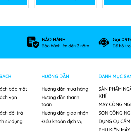
BẢO HÀNH
Gọi 091
Bảo hành lên đến 2 năm
Để hỗ tr
 SÁCH
HƯỚNG DẪN
DANH MỤC SẢ
sách bảo mật
Hướng dẫn mua hàng
SẢN PHẨM NG
KHÍ
sách vận
Hướng dẫn thanh
toán
MÁY CÔNG NG
ách đổi trả
Hướng dẫn giao nhận
SƠN CÔNG NG
nh sử dụng
Điều khoản dịch vụ
DỤNG CỤ CẦM 
PHỤ KIỆN MÁY