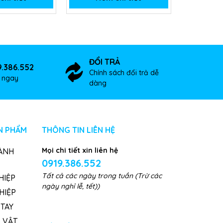
ĐỔI TRẢ
9.386.552
Chính sách đổi trả dễ
ợ ngay
dàng
N PHẨM
THÔNG TIN LIÊN HỆ
Mọi chi tiết xin liên hệ
ÀNH
0919.386.552
Tất cả các ngày trong tuần (Trừ các
HIỆP
ngày nghỉ lễ, tết))
HIỆP
TAY
, VẬT