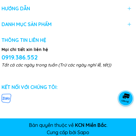
HƯỚNG DẪN
DANH MỤC SẢN PHẨM
THÔNG TIN LIÊN HỆ
Mọi chi tiết xin liên hệ
0919.386.552
Tất cả các ngày trong tuần (Trừ các ngày nghỉ lễ, tết))
KẾT NỐI VỚI CHÚNG TÔI:
Bản quyền thuộc về
KCN Miền Bắc
.
Cung cấp bởi
Sapo