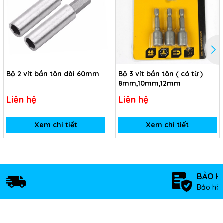
Bộ 2 vít bắn tôn dài 60mm
Bộ 3 vít bắn tôn ( có từ )
8mm,10mm,12mm
Liên hệ
Liên hệ
Xem chi tiết
Xem chi tiết
BẢO H
Bảo hàn