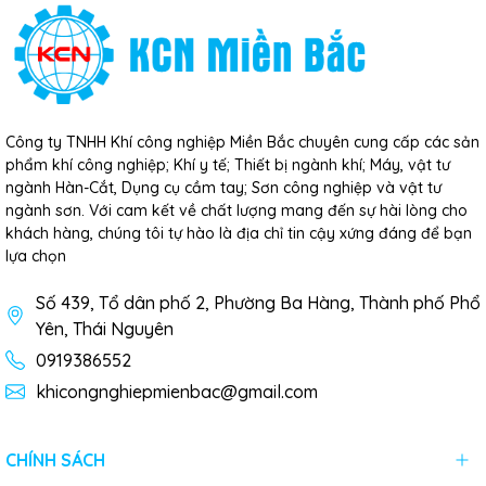
Công ty TNHH Khí công nghiệp Miền Bắc chuyên cung cấp các sản
phẩm khí công nghiệp; Khí y tế; Thiết bị ngành khí; Máy, vật tư
ngành Hàn-Cắt, Dụng cụ cầm tay; Sơn công nghiệp và vật tư
ngành sơn. Với cam kết về chất lượng mang đến sự hài lòng cho
khách hàng, chúng tôi tự hào là địa chỉ tin cậy xứng đáng để bạn
lựa chọn
Số 439, Tổ dân phố 2, Phường Ba Hàng, Thành phố Phổ
Yên, Thái Nguyên
0919386552
khicongnghiepmienbac@gmail.com
CHÍNH SÁCH