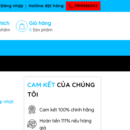
Đăng nhập
Hotline đặt hàng:
0919386552
hích
Giỏ hàng
phẩm
0
Sản phẩm
CAM KẾT
CỦA CHÚNG
TÔI
p nhật
Cam kết 100% chính hãng
Hoàn tiền 111% nếu hàng
giả