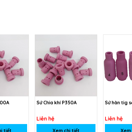
500A
Sứ Chia khí P350A
Sứ hàn tig s
Liên hệ
Liên hệ
i tiết
Xem chi tiết
Xem c