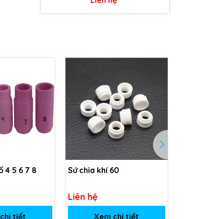
ố 4 5 6 7 8
Sứ chia khí 60
Sứ chia kh
Liên hệ
Liên hệ
hi tiết
Xem chi tiết
Xem