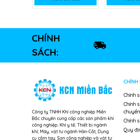
CHÍNH
SÁCH:
CHÍNH
Chính 
Chính 
chuyển
Công ty TNHH Khí công nghiệp Miền
Bắc chuyên cung cấp các sản phẩm khí
Chính s
công nghiệp; Khí y tế; Thiết bị ngành
Quy đị
khí; Máy, vật tư ngành Hàn-Cắt, Dụng
cụ cầm tay; Sơn công nghiệp và vật tư