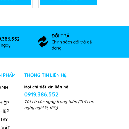
ĐỔI TRẢ
9.386.552
Chính sách đổi trả dễ
ợ ngay
dàng
N PHẨM
THÔNG TIN LIÊN HỆ
Mọi chi tiết xin liên hệ
ÀNH
0919.386.552
Tất cả các ngày trong tuần (Trừ các
HIỆP
ngày nghỉ lễ, tết))
HIỆP
TAY
, VẬT