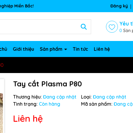
ghiệp Miền Bắc!
Đăng ký
Yêu t
0
Sản 
chủ
Giới thiệu
Sản phẩm
Tin tức
Liên hệ
80
Tay cắt Plasma P80
Thương hiệu:
Đang cập nhật
Loại:
Đang cập nhật
Tình trạng:
Còn hàng
Mã sản phẩm:
Đang cậ
Liên hệ