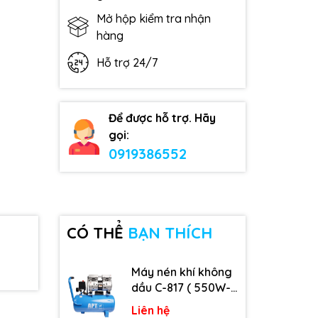
Mở hộp kiểm tra nhận
hàng
Hỗ trợ 24/7
Để được hỗ trợ. Hãy
gọi:
0919386552
CÓ THỂ
BẠN THÍCH
Máy nén khí không
dầu C-817 ( 550W-
9L )
Liên hệ