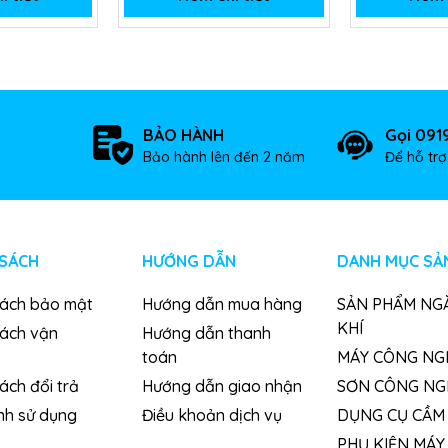
BẢO HÀNH
Gọi 091
Bảo hành lên đến 2 năm
Để hỗ tr
 SÁCH
HƯỚNG DẪN
DANH MỤC SẢ
sách bảo mật
Hướng dẫn mua hàng
SẢN PHẨM NG
KHÍ
sách vận
Hướng dẫn thanh
toán
MÁY CÔNG NG
ách đổi trả
Hướng dẫn giao nhận
SƠN CÔNG NG
nh sử dụng
Điều khoản dịch vụ
DỤNG CỤ CẦM 
PHỤ KIỆN MÁY