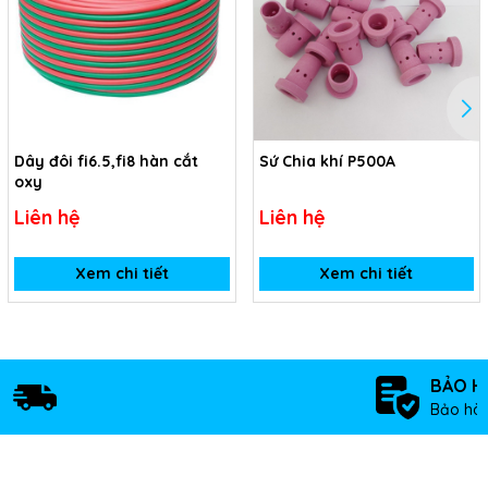
Dây đôi fi6.5,fi8 hàn cắt
Sứ Chia khí P500A
oxy
Liên hệ
Liên hệ
Xem chi tiết
Xem chi tiết
BẢO H
Bảo hàn