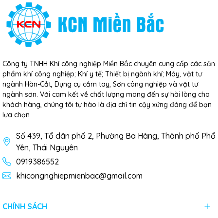
Công ty TNHH Khí công nghiệp Miền Bắc chuyên cung cấp các sản
phẩm khí công nghiệp; Khí y tế; Thiết bị ngành khí; Máy, vật tư
ngành Hàn-Cắt, Dụng cụ cầm tay; Sơn công nghiệp và vật tư
ngành sơn. Với cam kết về chất lượng mang đến sự hài lòng cho
khách hàng, chúng tôi tự hào là địa chỉ tin cậy xứng đáng để bạn
lựa chọn
Số 439, Tổ dân phố 2, Phường Ba Hàng, Thành phố Phổ
Yên, Thái Nguyên
0919386552
khicongnghiepmienbac@gmail.com
CHÍNH SÁCH