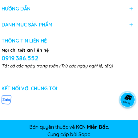
HƯỚNG DẪN
DANH MỤC SẢN PHẨM
THÔNG TIN LIÊN HỆ
Mọi chi tiết xin liên hệ
0919.386.552
Tất cả các ngày trong tuần (Trừ các ngày nghỉ lễ, tết))
KẾT NỐI VỚI CHÚNG TÔI:
Bản quyền thuộc về
KCN Miền Bắc
.
Cung cấp bởi
Sapo