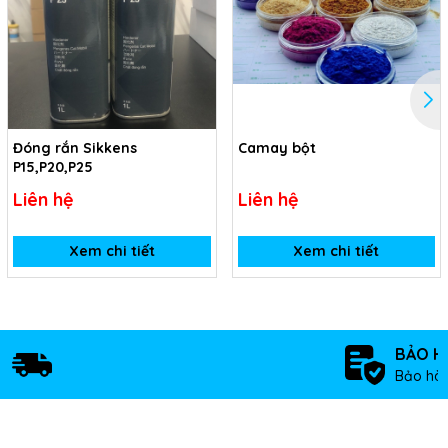
Đóng rắn Sikkens
Camay bột
P15,P20,P25
Liên hệ
Liên hệ
Xem chi tiết
Xem chi tiết
BẢO H
Bảo hàn