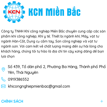
Công ty TNHH Khí công nghiệp Miền Bắc chuyên cung cấp các sản
phẩm khí công nghiệp; Khí y tế; Thiết bị ngành khí; Máy, vật tư
ngành Hàn-Cắt, Dụng cụ cầm tay; Sơn công nghiệp và vật tư
ngành sơn. Với cam kết về chất lượng mang đến sự hài lòng cho
khách hàng, chúng tôi tự hào là địa chỉ tin cậy xứng đáng để bạn
lựa chọn
Số 439, Tổ dân phố 2, Phường Ba Hàng, Thành phố Phổ
Yên, Thái Nguyên
0919386552
khicongnghiepmienbac@gmail.com
CHÍNH SÁCH