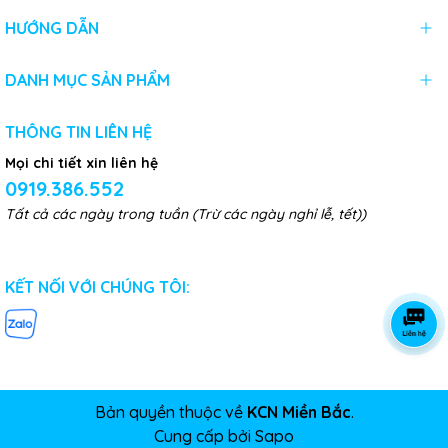
HƯỚNG DẪN
DANH MỤC SẢN PHẨM
THÔNG TIN LIÊN HỆ
Mọi chi tiết xin liên hệ
0919.386.552
Tất cả các ngày trong tuần (Trừ các ngày nghỉ lễ, tết))
KẾT NỐI VỚI CHÚNG TÔI:
Bản quyền thuộc về
KCN Miền Bắc
.
Cung cấp bởi
Sapo