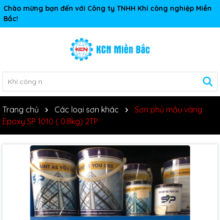
Chào mừng bạn đến với Công ty TNHH Khí công nghiệp Miền
Bắc!
Trang chủ
Các loại sơn khác
Sơn phủ mầu vàng
Epoxy SP 1010 ( 0.8kg) 2TP