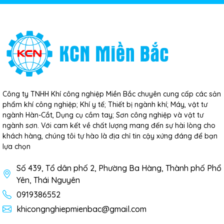
Công ty TNHH Khí công nghiệp Miền Bắc chuyên cung cấp các sản
phẩm khí công nghiệp; Khí y tế; Thiết bị ngành khí; Máy, vật tư
ngành Hàn-Cắt, Dụng cụ cầm tay; Sơn công nghiệp và vật tư
ngành sơn. Với cam kết về chất lượng mang đến sự hài lòng cho
khách hàng, chúng tôi tự hào là địa chỉ tin cậy xứng đáng để bạn
lựa chọn
Số 439, Tổ dân phố 2, Phường Ba Hàng, Thành phố Phổ
Yên, Thái Nguyên
0919386552
khicongnghiepmienbac@gmail.com