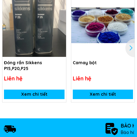
Đóng rắn Sikkens
Camay bột
P15,P20,P25
Liên hệ
Liên hệ
Xem chi tiết
Xem chi tiết
BẢO H
Bảo hàn