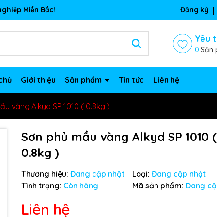
ghiệp Miền Bắc!
Đăng ký
Yêu t
0
Sản 
chủ
Giới thiệu
Sản phẩm
Tin tức
Liên hệ
u vàng Alkyd SP 1010 ( 0.8kg )
Sơn phủ mầu vàng Alkyd SP 1010 (
0.8kg )
Thương hiệu:
Đang cập nhật
Loại:
Đang cập nhật
Tình trạng:
Còn hàng
Mã sản phẩm:
Đang cậ
Liên hệ