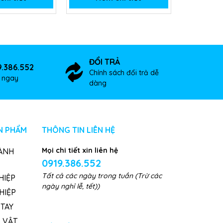
ĐỔI TRẢ
9.386.552
Chính sách đổi trả dễ
ợ ngay
dàng
N PHẨM
THÔNG TIN LIÊN HỆ
Mọi chi tiết xin liên hệ
ÀNH
0919.386.552
Tất cả các ngày trong tuần (Trừ các
HIỆP
ngày nghỉ lễ, tết))
HIỆP
TAY
, VẬT