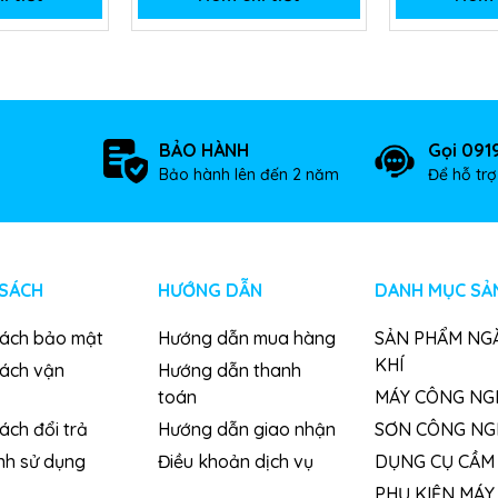
BẢO HÀNH
Gọi 091
Bảo hành lên đến 2 năm
Để hỗ tr
 SÁCH
HƯỚNG DẪN
DANH MỤC SẢ
sách bảo mật
Hướng dẫn mua hàng
SẢN PHẨM NG
KHÍ
sách vận
Hướng dẫn thanh
toán
MÁY CÔNG NG
ách đổi trả
Hướng dẫn giao nhận
SƠN CÔNG NG
nh sử dụng
Điều khoản dịch vụ
DỤNG CỤ CẦM 
PHỤ KIỆN MÁY