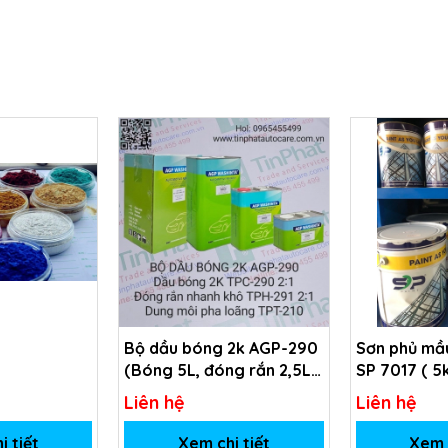
Bộ dầu bóng 2k AGP-290
Sơn phủ mầu
(Bóng 5L, đóng rắn 2,5L,
SP 7017 ( 5
dung môi 1L)
Liên hệ
Liên hệ
i tiết
Xem chi tiết
Xem c