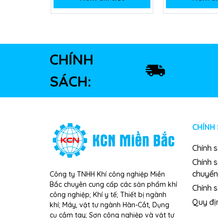
CHÍNH
SÁCH:
CHÍNH
Chính 
Chính 
chuyển
Công ty TNHH Khí công nghiệp Miền
Bắc chuyên cung cấp các sản phẩm khí
Chính s
công nghiệp; Khí y tế; Thiết bị ngành
Quy đị
khí; Máy, vật tư ngành Hàn-Cắt, Dụng
cụ cầm tay; Sơn công nghiệp và vật tư