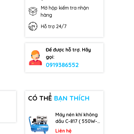
Mở hộp kiểm tra nhận
hàng
Hỗ trợ 24/7
Để được hỗ trợ. Hãy
gọi:
0919386552
CÓ THỂ
BẠN THÍCH
Máy nén khí không
dầu C-817 ( 550W-
9L )
Liên hệ