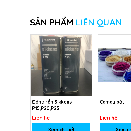
SẢN PHẨM
LIÊN QUAN
Đóng rắn Sikkens
Camay bột
P15,P20,P25
Liên hệ
Liên hệ
Xem chi tiết
Xem ch