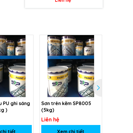
 PU ghi sáng
Sơn trên kẽm SP8005
Sơn Phủ m
kg )
(5kg)
SP-5031
Liên hệ
Liên hệ
hi tiết
Xem chi tiết
Xem