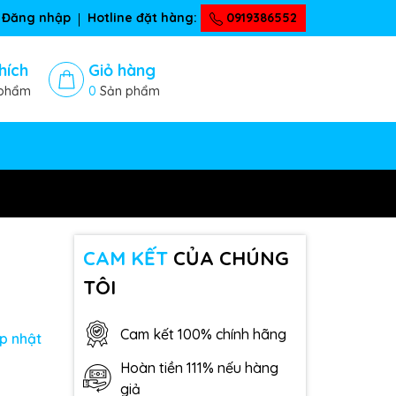
Đăng nhập
Hotline đặt hàng:
0919386552
hích
Giỏ hàng
phẩm
0
Sản phẩm
CAM KẾT
CỦA CHÚNG
TÔI
Cam kết 100% chính hãng
p nhật
Hoàn tiền 111% nếu hàng
giả