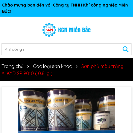
Chào mừng bạn đến với Công ty TNHH Khí công nghiệp Miền
Bắc!
Trang chủ
Các loại sơn khác
Sơn phủ màu trắng
ALKYD SP 9010 ( 0.8 lg )