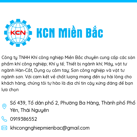
Công ty TNHH Khí công nghiệp Miền Bắc chuyên cung cấp các sản
phẩm khí công nghiệp; Khí y tế; Thiết bị ngành khí; Máy, vật tư
ngành Hàn-Cắt, Dụng cụ cầm tay; Sơn công nghiệp và vật tư
ngành sơn. Với cam kết về chất lượng mang đến sự hài lòng cho
khách hàng, chúng tôi tự hào là địa chỉ tin cậy xứng đáng để bạn
lựa chọn
Số 439, Tổ dân phố 2, Phường Ba Hàng, Thành phố Phổ
Yên, Thái Nguyên
0919386552
khicongnghiepmienbac@gmail.com