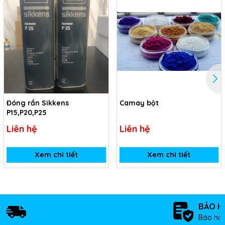
Đóng rắn Sikkens
Camay bột
P15,P20,P25
Liên hệ
Liên hệ
Xem chi tiết
Xem chi tiết
BẢO H
Bảo hàn