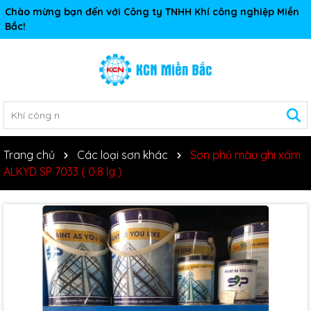
Chào mừng bạn đến với Công ty TNHH Khí công nghiệp Miền
Bắc!
Trang chủ
Các loại sơn khác
Sơn phủ màu ghi xám
ALKYD SP 7033 ( 0.8 lg )