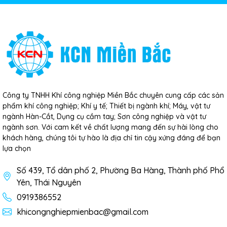
Công ty TNHH Khí công nghiệp Miền Bắc chuyên cung cấp các sản
phẩm khí công nghiệp; Khí y tế; Thiết bị ngành khí; Máy, vật tư
ngành Hàn-Cắt, Dụng cụ cầm tay; Sơn công nghiệp và vật tư
ngành sơn. Với cam kết về chất lượng mang đến sự hài lòng cho
khách hàng, chúng tôi tự hào là địa chỉ tin cậy xứng đáng để bạn
lựa chọn
Số 439, Tổ dân phố 2, Phường Ba Hàng, Thành phố Phổ
Yên, Thái Nguyên
0919386552
khicongnghiepmienbac@gmail.com