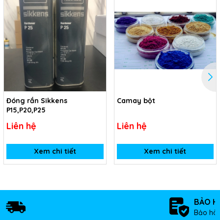
Đóng rắn Sikkens
Camay bột
P15,P20,P25
Liên hệ
Liên hệ
Xem chi tiết
Xem chi tiết
BẢO H
Bảo hàn