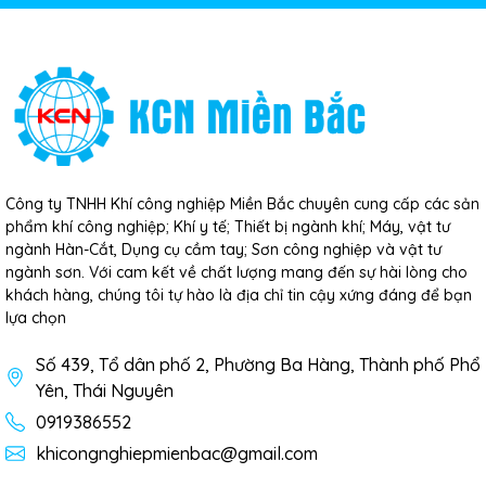
Công ty TNHH Khí công nghiệp Miền Bắc chuyên cung cấp các sản
phẩm khí công nghiệp; Khí y tế; Thiết bị ngành khí; Máy, vật tư
ngành Hàn-Cắt, Dụng cụ cầm tay; Sơn công nghiệp và vật tư
ngành sơn. Với cam kết về chất lượng mang đến sự hài lòng cho
khách hàng, chúng tôi tự hào là địa chỉ tin cậy xứng đáng để bạn
lựa chọn
Số 439, Tổ dân phố 2, Phường Ba Hàng, Thành phố Phổ
Yên, Thái Nguyên
0919386552
khicongnghiepmienbac@gmail.com