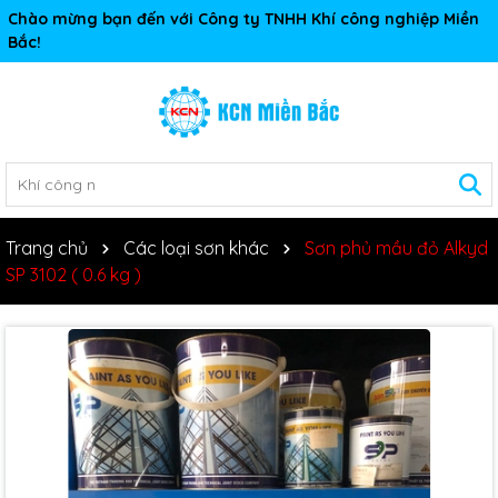
Chào mừng bạn đến với Công ty TNHH Khí công nghiệp Miền
Bắc!
Trang chủ
Các loại sơn khác
Sơn phủ mầu đỏ Alkyd
SP 3102 ( 0.6 kg )