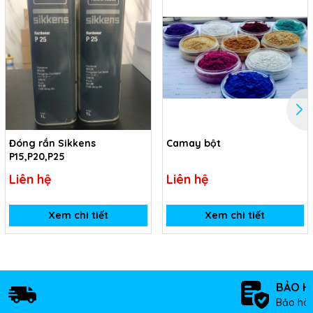
Đóng rắn Sikkens
Camay bột
P15,P20,P25
Liên hệ
Liên hệ
Xem chi tiết
Xem chi tiết
BẢO H
Bảo hàn