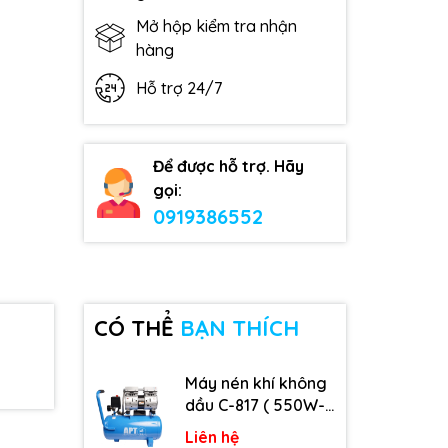
Mở hộp kiểm tra nhận
hàng
Hỗ trợ 24/7
Để được hỗ trợ. Hãy
gọi:
0919386552
CÓ THỂ
BẠN THÍCH
Máy nén khí không
dầu C-817 ( 550W-
9L )
Liên hệ