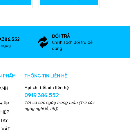
ĐỔI TRẢ
9.386.552
Chính sách đổi trả dễ
ợ ngay
dàng
N PHẨM
THÔNG TIN LIÊN HỆ
Mọi chi tiết xin liên hệ
ÀNH
0919.386.552
Tất cả các ngày trong tuần (Trừ các
HIỆP
ngày nghỉ lễ, tết))
HIỆP
TAY
, VẬT