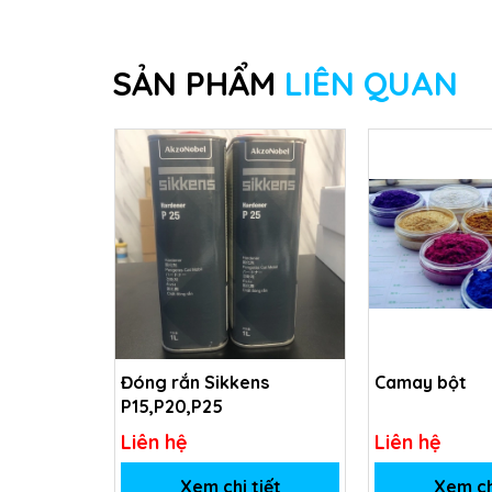
SẢN PHẨM
LIÊN QUAN
Đóng rắn Sikkens
Camay bột
P15,P20,P25
Liên hệ
Liên hệ
Xem chi tiết
Xem ch