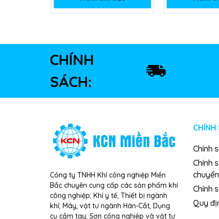
CHÍNH
SÁCH:
CHÍNH
Chính 
Chính 
chuyển
Công ty TNHH Khí công nghiệp Miền
Bắc chuyên cung cấp các sản phẩm khí
Chính s
công nghiệp; Khí y tế; Thiết bị ngành
Quy đị
khí; Máy, vật tư ngành Hàn-Cắt, Dụng
cụ cầm tay; Sơn công nghiệp và vật tư