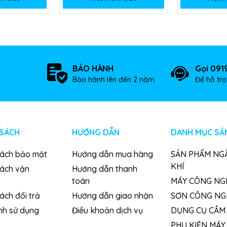
BẢO HÀNH
Gọi 091
Bảo hành lên đến 2 năm
Để hỗ tr
 SÁCH
HƯỚNG DẪN
DANH MỤC SẢ
sách bảo mật
Hướng dẫn mua hàng
SẢN PHẨM NG
KHÍ
sách vận
Hướng dẫn thanh
toán
MÁY CÔNG NG
ách đổi trả
Hướng dẫn giao nhận
SƠN CÔNG NG
nh sử dụng
Điều khoản dịch vụ
DỤNG CỤ CẦM 
PHỤ KIỆN MÁY