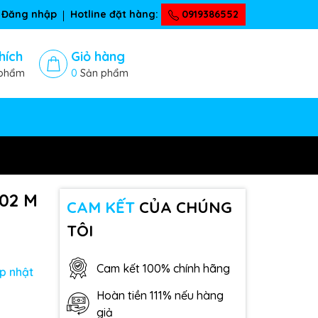
Đăng nhập
Hotline đặt hàng:
0919386552
hích
Giỏ hàng
phẩm
0
Sản phẩm
02 M
CAM KẾT
CỦA CHÚNG
TÔI
Cam kết 100% chính hãng
p nhật
Hoàn tiền 111% nếu hàng
giả