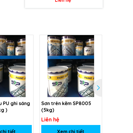
 PU ghi sáng
Sơn trên kẽm SP8005
Sơn Phủ m
kg )
(5kg)
SP-5031
Liên hệ
Liên hệ
hi tiết
Xem chi tiết
Xem