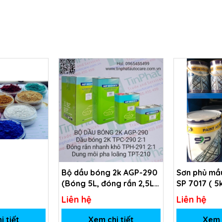
Bộ dầu bóng 2k AGP-290
Sơn phủ mầu
(Bóng 5L, đóng rắn 2,5L,
SP 7017 ( 5
dung môi 1L)
Liên hệ
Liên hệ
i tiết
Xem chi tiết
Xem c