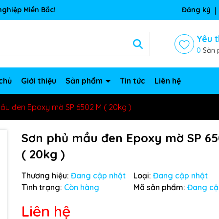
ghiệp Miền Bắc!
Đăng ký
Yêu t
0
Sản 
chủ
Giới thiệu
Sản phẩm
Tin tức
Liên hệ
ầu đen Epoxy mờ SP 6502 M ( 20kg )
Sơn phủ mầu đen Epoxy mờ SP 65
( 20kg )
Thương hiệu:
Đang cập nhật
Loại:
Đang cập nhật
Tình trạng:
Còn hàng
Mã sản phẩm:
Đang cậ
Liên hệ