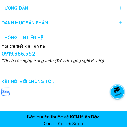
HƯỚNG DẪN
DANH MỤC SẢN PHẨM
THÔNG TIN LIÊN HỆ
Mọi chi tiết xin liên hệ
0919.386.552
Tất cả các ngày trong tuần (Trừ các ngày nghỉ lễ, tết))
KẾT NỐI VỚI CHÚNG TÔI:
Bản quyền thuộc về
KCN Miền Bắc
.
Cung cấp bởi
Sapo