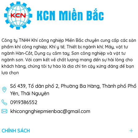
Công ty TNHH Khí công nghiệp Miền Bắc chuyên cung cấp các sản
phẩm khí công nghiệp; Khí y tế; Thiết bị ngành khí; Máy, vật tư
ngành Hàn-Cắt, Dụng cụ cầm tay; Sơn công nghiệp và vật tư
ngành sơn. Với cam kết về chất lượng mang đến sự hài lòng cho
khách hàng, chúng tôi tự hào là địa chỉ tin cậy xứng đáng để bạn
lựa chọn
Số 439, Tổ dân phố 2, Phường Ba Hàng, Thành phố Phổ
Yên, Thái Nguyên
0919386552
khicongnghiepmienbac@gmail.com
CHÍNH SÁCH