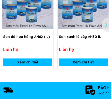
Sơn đỏ hoa hồng AN62 (1L)
Sơn xanh lá cây AN30 1L
Liên hệ
Liên hệ
Xem chi tiết
Xem chi tiết
BẢO H
Bảo hàn