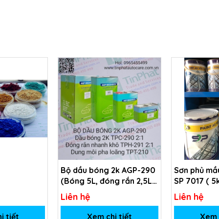
Bộ dầu bóng 2k AGP-290
Sơn phủ mầu
(Bóng 5L, đóng rắn 2,5L,
SP 7017 ( 5
dung môi 1L)
Liên hệ
Liên hệ
i tiết
Xem chi tiết
Xem c