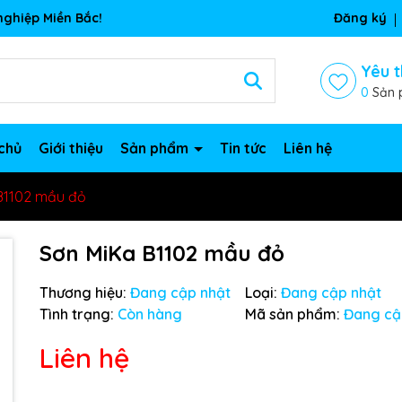
ghiệp Miền Bắc!
Đăng ký
Yêu t
0
Sản 
chủ
Giới thiệu
Sản phẩm
Tin tức
Liên hệ
B1102 mầu đỏ
Sơn MiKa B1102 mầu đỏ
Thương hiệu:
Đang cập nhật
Loại:
Đang cập nhật
Tình trạng:
Còn hàng
Mã sản phẩm:
Đang cậ
Liên hệ