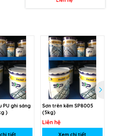
 PU ghi sáng
Sơn trên kẽm SP8005
Sơn Phủ m
kg )
(5kg)
SP-5031
Liên hệ
Liên hệ
hi tiết
Xem chi tiết
Xem