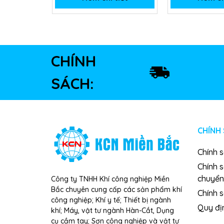
CHÍNH
SÁCH:
CHÍNH
Chính 
Chính 
chuyển
Công ty TNHH Khí công nghiệp Miền
Bắc chuyên cung cấp các sản phẩm khí
Chính s
công nghiệp; Khí y tế; Thiết bị ngành
Quy đị
khí; Máy, vật tư ngành Hàn-Cắt, Dụng
cụ cầm tay; Sơn công nghiệp và vật tư