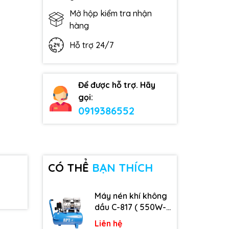
Mở hộp kiểm tra nhận
hàng
Hỗ trợ 24/7
Để được hỗ trợ. Hãy
gọi:
0919386552
CÓ THỂ
BẠN THÍCH
Máy nén khí không
dầu C-817 ( 550W-
9L )
Liên hệ