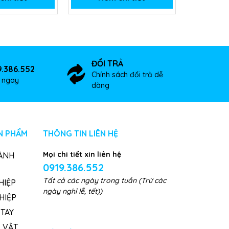
ĐỔI TRẢ
9.386.552
Chính sách đổi trả dễ
ợ ngay
dàng
N PHẨM
THÔNG TIN LIÊN HỆ
Mọi chi tiết xin liên hệ
ÀNH
0919.386.552
Tất cả các ngày trong tuần (Trừ các
HIỆP
ngày nghỉ lễ, tết))
HIỆP
TAY
, VẬT