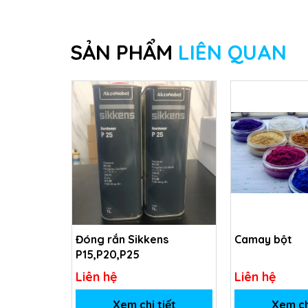
SẢN PHẨM
LIÊN QUAN
Đóng rắn Sikkens
Camay bột
P15,P20,P25
Liên hệ
Liên hệ
Xem chi tiết
Xem ch