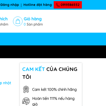
Đăng nhập
Hotline đặt hàng:
0919386552
hích
Giỏ hàng
phẩm
0
Sản phẩm
CAM KẾT
CỦA CHÚNG
TÔI
p nhật
Cam kết 100% chính hãng
Hoàn tiền 111% nếu hàng
giả