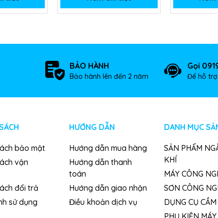
BẢO HÀNH
Gọi 091
Bảo hành lên đến 2 năm
Để hỗ tr
 SÁCH
HƯỚNG DẪN
DANH MỤC SẢ
sách bảo mật
Hướng dẫn mua hàng
SẢN PHẨM NG
KHÍ
sách vận
Hướng dẫn thanh
toán
MÁY CÔNG NG
ách đổi trả
Hướng dẫn giao nhận
SƠN CÔNG NG
nh sử dụng
Điều khoản dịch vụ
DỤNG CỤ CẦM 
PHỤ KIỆN MÁY