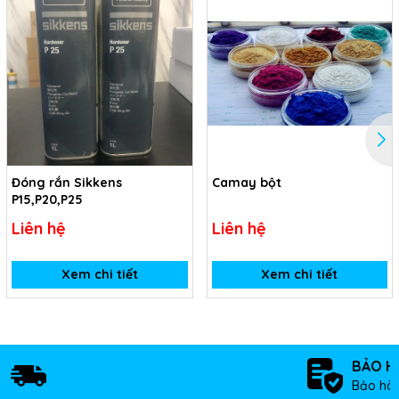
Đóng rắn Sikkens
Camay bột
P15,P20,P25
Liên hệ
Liên hệ
Xem chi tiết
Xem chi tiết
BẢO H
Bảo hàn