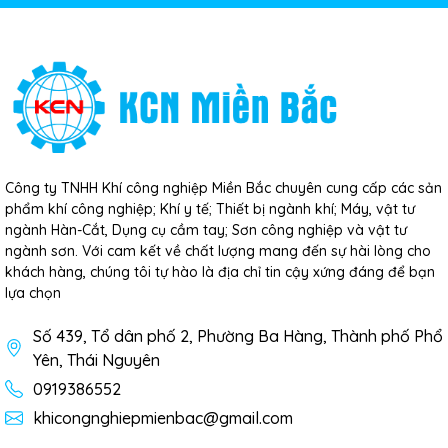
Công ty TNHH Khí công nghiệp Miền Bắc chuyên cung cấp các sản
phẩm khí công nghiệp; Khí y tế; Thiết bị ngành khí; Máy, vật tư
ngành Hàn-Cắt, Dụng cụ cầm tay; Sơn công nghiệp và vật tư
ngành sơn. Với cam kết về chất lượng mang đến sự hài lòng cho
khách hàng, chúng tôi tự hào là địa chỉ tin cậy xứng đáng để bạn
lựa chọn
Số 439, Tổ dân phố 2, Phường Ba Hàng, Thành phố Phổ
Yên, Thái Nguyên
0919386552
khicongnghiepmienbac@gmail.com