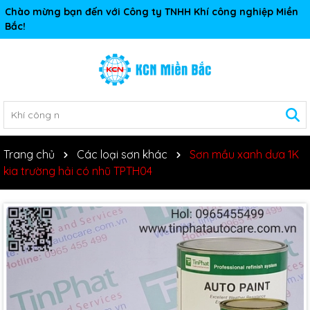
Chào mừng bạn đến với Công ty TNHH Khí công nghiệp Miền
Bắc!
Trang chủ
Các loại sơn khác
Sơn mầu xanh dưa 1K
kia trường hải có nhũ TPTH04