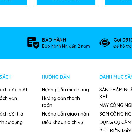
BẢO HÀNH
Gọi 091
Bảo hành lên đến 2 năm
Để hỗ tr
 SÁCH
HƯỚNG DẪN
DANH MỤC SẢ
sách bảo mật
Hướng dẫn mua hàng
SẢN PHẨM NG
KHÍ
sách vận
Hướng dẫn thanh
toán
MÁY CÔNG NG
ách đổi trả
Hướng dẫn giao nhận
SƠN CÔNG NG
nh sử dụng
Điều khoản dịch vụ
DỤNG CỤ CẦM 
PHỤ KIỆN MÁY