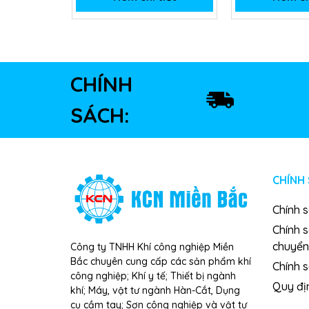
CHÍNH
SÁCH:
CHÍNH
Chính 
Chính 
chuyển
Công ty TNHH Khí công nghiệp Miền
Bắc chuyên cung cấp các sản phẩm khí
Chính s
công nghiệp; Khí y tế; Thiết bị ngành
Quy đị
khí; Máy, vật tư ngành Hàn-Cắt, Dụng
cụ cầm tay; Sơn công nghiệp và vật tư