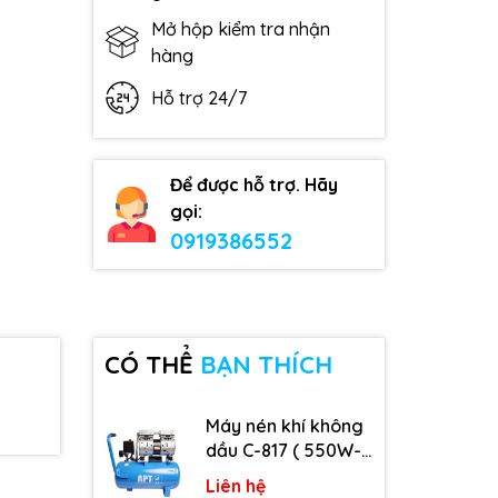
Mở hộp kiểm tra nhận
hàng
Hỗ trợ 24/7
Để được hỗ trợ. Hãy
gọi:
0919386552
CÓ THỂ
BẠN THÍCH
Máy nén khí không
dầu C-817 ( 550W-
9L )
Liên hệ