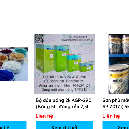
Bộ dầu bóng 2k AGP-290
Sơn phủ mầu
(Bóng 5L, đóng rắn 2,5L,
SP 7017 ( 5
dung môi 1L)
Liên hệ
Liên hệ
i tiết
Xem chi tiết
Xem c