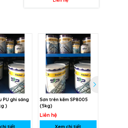
 PU ghi sáng
Sơn trên kẽm SP8005
Sơn Phủ m
kg )
(5kg)
SP-5031
Liên hệ
Liên hệ
hi tiết
Xem chi tiết
Xem