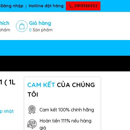
Đăng nhập
Hotline đặt hàng:
0919386552
hích
Giỏ hàng
phẩm
0
Sản phẩm
 ( 1L
CAM KẾT
CỦA CHÚNG
TÔI
Cam kết 100% chính hãng
p nhật
Hoàn tiền 111% nếu hàng
giả