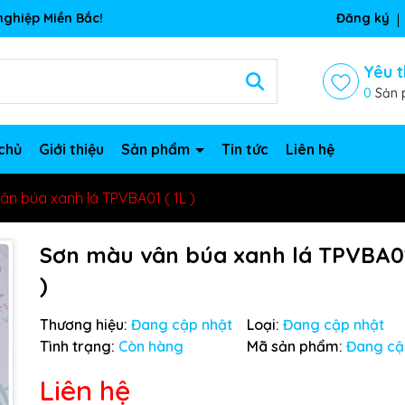
ghiệp Miền Bắc!
Đăng ký
Yêu t
0
Sản 
chủ
Giới thiệu
Sản phẩm
Tin tức
Liên hệ
ân búa xanh lá TPVBA01 ( 1L )
Sơn màu vân búa xanh lá TPVBA01
)
Thương hiệu:
Đang cập nhật
Loại:
Đang cập nhật
Tình trạng:
Còn hàng
Mã sản phẩm:
Đang cậ
Liên hệ