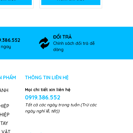
ĐỔI TRẢ
9.386.552
Chính sách đổi trả dễ
ợ ngay
dàng
N PHẨM
THÔNG TIN LIÊN HỆ
Mọi chi tiết xin liên hệ
ÀNH
0919.386.552
Tất cả các ngày trong tuần (Trừ các
HIỆP
ngày nghỉ lễ, tết))
HIỆP
TAY
, VẬT