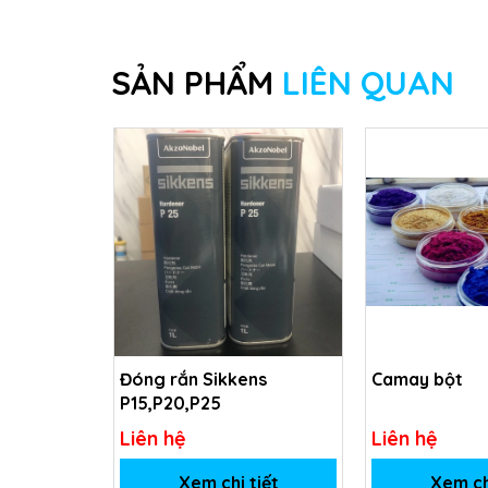
SẢN PHẨM
LIÊN QUAN
Đóng rắn Sikkens
Camay bột
P15,P20,P25
Liên hệ
Liên hệ
Xem chi tiết
Xem ch