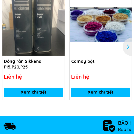
Đóng rắn Sikkens
Camay bột
P15,P20,P25
Liên hệ
Liên hệ
Xem chi tiết
Xem chi tiết
BẢO H
Bảo hàn