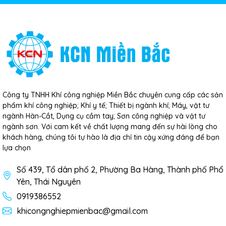
Công ty TNHH Khí công nghiệp Miền Bắc chuyên cung cấp các sản
phẩm khí công nghiệp; Khí y tế; Thiết bị ngành khí; Máy, vật tư
ngành Hàn-Cắt, Dụng cụ cầm tay; Sơn công nghiệp và vật tư
ngành sơn. Với cam kết về chất lượng mang đến sự hài lòng cho
khách hàng, chúng tôi tự hào là địa chỉ tin cậy xứng đáng để bạn
lựa chọn
Số 439, Tổ dân phố 2, Phường Ba Hàng, Thành phố Phổ
Yên, Thái Nguyên
0919386552
khicongnghiepmienbac@gmail.com