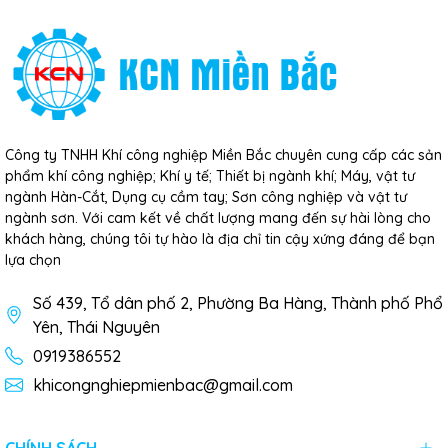
Công ty TNHH Khí công nghiệp Miền Bắc chuyên cung cấp các sản
phẩm khí công nghiệp; Khí y tế; Thiết bị ngành khí; Máy, vật tư
ngành Hàn-Cắt, Dụng cụ cầm tay; Sơn công nghiệp và vật tư
ngành sơn. Với cam kết về chất lượng mang đến sự hài lòng cho
khách hàng, chúng tôi tự hào là địa chỉ tin cậy xứng đáng để bạn
lựa chọn
Số 439, Tổ dân phố 2, Phường Ba Hàng, Thành phố Phổ
Yên, Thái Nguyên
0919386552
khicongnghiepmienbac@gmail.com