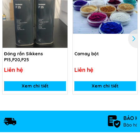
Đóng rắn Sikkens
Camay bột
P15,P20,P25
Liên hệ
Liên hệ
Xem chi tiết
Xem chi tiết
BẢO H
Bảo hàn