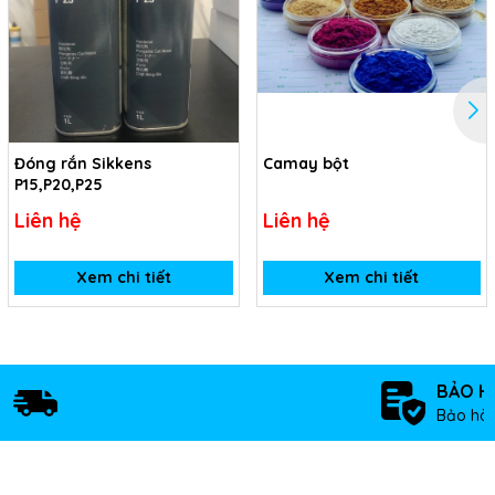
Đóng rắn Sikkens
Camay bột
P15,P20,P25
Liên hệ
Liên hệ
Xem chi tiết
Xem chi tiết
BẢO H
Bảo hàn