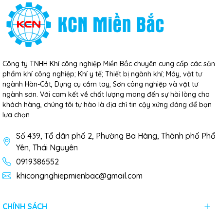
Công ty TNHH Khí công nghiệp Miền Bắc chuyên cung cấp các sản
phẩm khí công nghiệp; Khí y tế; Thiết bị ngành khí; Máy, vật tư
ngành Hàn-Cắt, Dụng cụ cầm tay; Sơn công nghiệp và vật tư
ngành sơn. Với cam kết về chất lượng mang đến sự hài lòng cho
khách hàng, chúng tôi tự hào là địa chỉ tin cậy xứng đáng để bạn
lựa chọn
Số 439, Tổ dân phố 2, Phường Ba Hàng, Thành phố Phổ
Yên, Thái Nguyên
0919386552
khicongnghiepmienbac@gmail.com
CHÍNH SÁCH