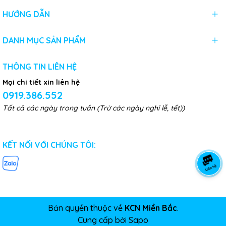
HƯỚNG DẪN
DANH MỤC SẢN PHẨM
THÔNG TIN LIÊN HỆ
Mọi chi tiết xin liên hệ
0919.386.552
Tất cả các ngày trong tuần (Trừ các ngày nghỉ lễ, tết))
KẾT NỐI VỚI CHÚNG TÔI:
Bản quyền thuộc về
KCN Miền Bắc
.
Cung cấp bởi
Sapo