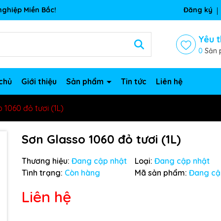
ghiệp Miền Bắc!
Đăng ký
Yêu t
0
Sản 
chủ
Giới thiệu
Sản phẩm
Tin tức
Liên hệ
 1060 đỏ tươi (1L)
Sơn Glasso 1060 đỏ tươi (1L)
Thương hiệu:
Đang cập nhật
Loại:
Đang cập nhật
Tình trạng:
Còn hàng
Mã sản phẩm:
Đang cậ
Liên hệ