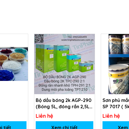
Bộ dầu bóng 2k AGP-290
Sơn phủ mầu
(Bóng 5L, đóng rắn 2,5L,
SP 7017 ( 5
dung môi 1L)
Liên hệ
Liên hệ
i tiết
Xem chi tiết
Xem c