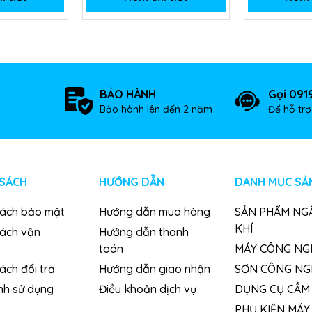
BẢO HÀNH
Gọi 091
Bảo hành lên đến 2 năm
Để hỗ tr
 SÁCH
HƯỚNG DẪN
DANH MỤC SẢ
sách bảo mật
Hướng dẫn mua hàng
SẢN PHẨM NG
KHÍ
sách vận
Hướng dẫn thanh
toán
MÁY CÔNG NG
ách đổi trả
Hướng dẫn giao nhận
SƠN CÔNG NG
nh sử dụng
Điều khoản dịch vụ
DỤNG CỤ CẦM 
PHỤ KIỆN MÁY