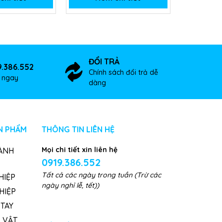
ĐỔI TRẢ
9.386.552
Chính sách đổi trả dễ
ợ ngay
dàng
N PHẨM
THÔNG TIN LIÊN HỆ
Mọi chi tiết xin liên hệ
ÀNH
0919.386.552
Tất cả các ngày trong tuần (Trừ các
HIỆP
ngày nghỉ lễ, tết))
HIỆP
TAY
, VẬT