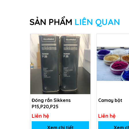
SẢN PHẨM
LIÊN QUAN
Đóng rắn Sikkens
Camay bột
P15,P20,P25
Liên hệ
Liên hệ
Xem chi tiết
Xem ch