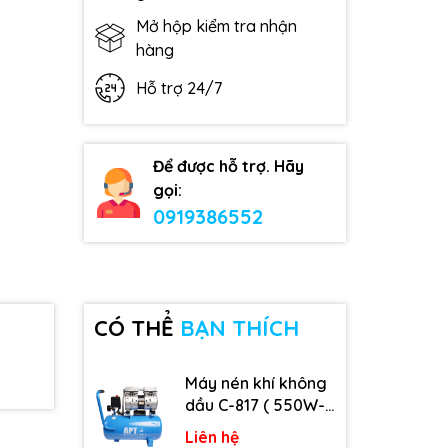
Mở hộp kiểm tra nhận
hàng
Hỗ trợ 24/7
Để được hỗ trợ. Hãy
gọi:
0919386552
CÓ THỂ
BẠN THÍCH
Máy nén khí không
dầu C-817 ( 550W-
9L )
Liên hệ