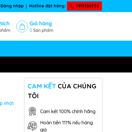
Đăng nhập
Hotline đặt hàng:
0919386552
hích
Giỏ hàng
phẩm
0
Sản phẩm
CAM KẾT
CỦA CHÚNG
TÔI
p nhật
Cam kết 100% chính hãng
Hoàn tiền 111% nếu hàng
giả