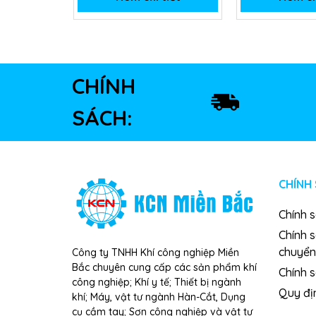
CHÍNH
SÁCH:
CHÍNH
Chính 
Chính 
chuyển
Công ty TNHH Khí công nghiệp Miền
Bắc chuyên cung cấp các sản phẩm khí
Chính s
công nghiệp; Khí y tế; Thiết bị ngành
Quy đị
khí; Máy, vật tư ngành Hàn-Cắt, Dụng
cụ cầm tay; Sơn công nghiệp và vật tư