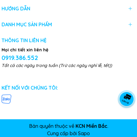
HƯỚNG DẪN
DANH MỤC SẢN PHẨM
THÔNG TIN LIÊN HỆ
Mọi chi tiết xin liên hệ
0919.386.552
Tất cả các ngày trong tuần (Trừ các ngày nghỉ lễ, tết))
KẾT NỐI VỚI CHÚNG TÔI:
Bản quyền thuộc về
KCN Miền Bắc
.
Cung cấp bởi
Sapo