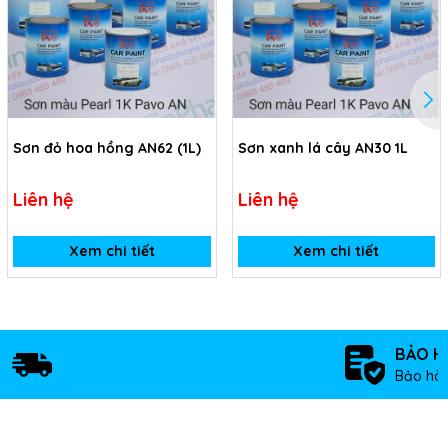
Sơn đỏ hoa hồng AN62 (1L)
Sơn xanh lá cây AN30 1L
Liên hệ
Liên hệ
Xem chi tiết
Xem chi tiết
BẢO H
Bảo hàn