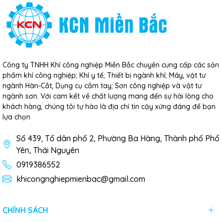
Công ty TNHH Khí công nghiệp Miền Bắc chuyên cung cấp các sản
phẩm khí công nghiệp; Khí y tế; Thiết bị ngành khí; Máy, vật tư
ngành Hàn-Cắt, Dụng cụ cầm tay; Sơn công nghiệp và vật tư
ngành sơn. Với cam kết về chất lượng mang đến sự hài lòng cho
khách hàng, chúng tôi tự hào là địa chỉ tin cậy xứng đáng để bạn
lựa chọn
Số 439, Tổ dân phố 2, Phường Ba Hàng, Thành phố Phổ
Yên, Thái Nguyên
0919386552
khicongnghiepmienbac@gmail.com
CHÍNH SÁCH