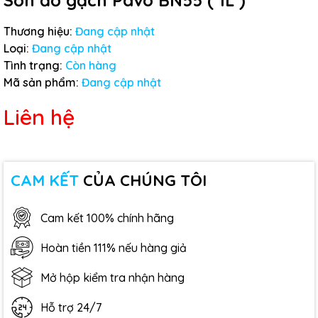
Sơn đỏ gạch Pavo BN55 ( 1L )
Thương hiệu:
Đang cập nhật
Loại:
Đang cập nhật
Tình trạng:
Còn hàng
Mã sản phẩm:
Đang cập nhật
Liên hệ
CAM KẾT
CỦA CHÚNG TÔI
Cam kết 100% chính hãng
Hoàn tiền 111% nếu hàng giả
Mở hộp kiểm tra nhận hàng
Hỗ trợ 24/7