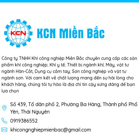
Công ty TNHH Khí công nghiệp Miền Bắc chuyên cung cấp các sản
phẩm khí công nghiệp; Khí y tế; Thiết bị ngành khí; Máy, vật tư
ngành Hàn-Cắt, Dụng cụ cầm tay; Sơn công nghiệp và vật tư
ngành sơn. Với cam kết về chất lượng mang đến sự hài lòng cho
khách hàng, chúng tôi tự hào là địa chỉ tin cậy xứng đáng để bạn
lựa chọn
Số 439, Tổ dân phố 2, Phường Ba Hàng, Thành phố Phổ
Yên, Thái Nguyên
0919386552
khicongnghiepmienbac@gmail.com