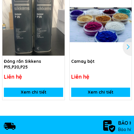
Đóng rắn Sikkens
Camay bột
P15,P20,P25
Liên hệ
Liên hệ
Xem chi tiết
Xem chi tiết
BẢO H
Bảo hàn