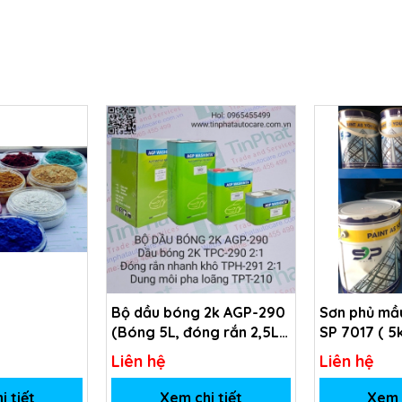
Bộ dầu bóng 2k AGP-290
Sơn phủ mầu
(Bóng 5L, đóng rắn 2,5L,
SP 7017 ( 5
dung môi 1L)
Liên hệ
Liên hệ
i tiết
Xem chi tiết
Xem c