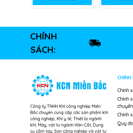
CHÍNH
SÁCH:
CHÍNH
Chính 
Chính 
chuyển
Công ty TNHH Khí công nghiệp Miền
Bắc chuyên cung cấp các sản phẩm khí
Chính s
công nghiệp; Khí y tế; Thiết bị ngành
Quy đị
khí; Máy, vật tư ngành Hàn-Cắt, Dụng
cụ cầm tay; Sơn công nghiệp và vật tư