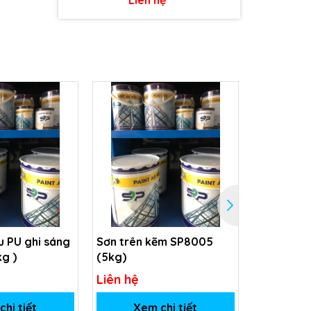
 PU ghi sáng
Sơn trên kẽm SP8005
Sơn Phủ m
kg )
(5kg)
SP-5031
Liên hệ
Liên hệ
hi tiết
Xem chi tiết
Xem