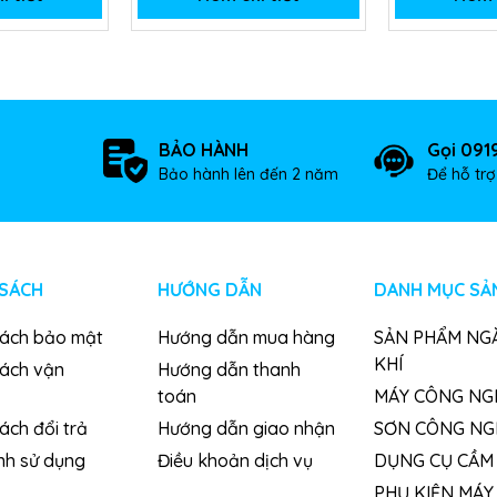
BẢO HÀNH
Gọi 091
Bảo hành lên đến 2 năm
Để hỗ tr
 SÁCH
HƯỚNG DẪN
DANH MỤC SẢ
sách bảo mật
Hướng dẫn mua hàng
SẢN PHẨM NG
KHÍ
sách vận
Hướng dẫn thanh
toán
MÁY CÔNG NG
ách đổi trả
Hướng dẫn giao nhận
SƠN CÔNG NG
nh sử dụng
Điều khoản dịch vụ
DỤNG CỤ CẦM 
PHỤ KIỆN MÁY