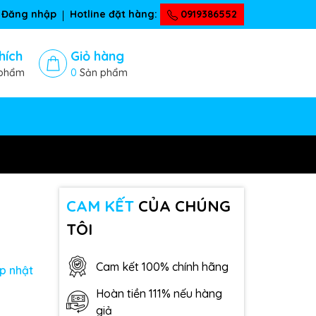
Đăng nhập
Hotline đặt hàng:
0919386552
hích
Giỏ hàng
phẩm
0
Sản phẩm
CAM KẾT
CỦA CHÚNG
TÔI
Cam kết 100% chính hãng
p nhật
Hoàn tiền 111% nếu hàng
giả