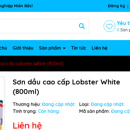
ghiệp Miền Bắc!
Đăng ký
Yêu t
0
Sản 
chủ
Giới thiệu
Sản phẩm
Tin tức
Liên hệ
ao cấp Lobster White (800ml)
Sơn dầu cao cấp Lobster White
(800ml)
Thương hiệu:
Đang cập nhật
Loại:
Đang cập nhật
Tình trạng:
Còn hàng
Mã sản phẩm:
Đang cậ
Liên hệ