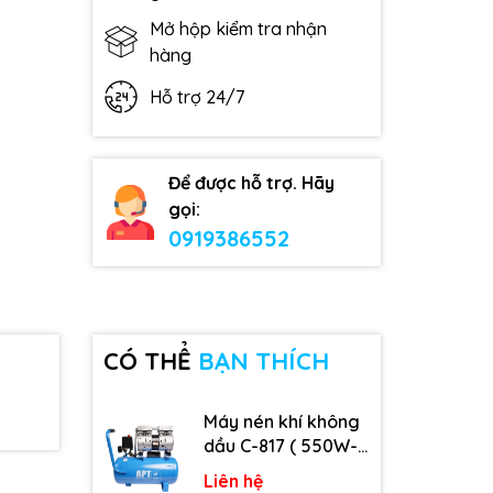
Mở hộp kiểm tra nhận
hàng
Hỗ trợ 24/7
Để được hỗ trợ. Hãy
gọi:
0919386552
CÓ THỂ
BẠN THÍCH
Máy nén khí không
dầu C-817 ( 550W-
9L )
Liên hệ