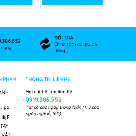
ĐỔI TRẢ
9.386.552
Chính sách đổi trả dễ
ợ ngay
dàng
N PHẨM
THÔNG TIN LIÊN HỆ
Mọi chi tiết xin liên hệ
ÀNH
0919.386.552
Tất cả các ngày trong tuần (Trừ các
HIỆP
ngày nghỉ lễ, tết))
HIỆP
TAY
, VẬT