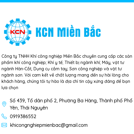
Công ty TNHH Khí công nghiệp Miền Bắc chuyên cung cấp các sản
phẩm khí công nghiệp; Khí y tế; Thiết bị ngành khí; Máy, vật tư
ngành Hàn-Cắt, Dụng cụ cầm tay; Sơn công nghiệp và vật tư
ngành sơn. Với cam kết về chất lượng mang đến sự hài lòng cho
khách hàng, chúng tôi tự hào là địa chỉ tin cậy xứng đáng để bạn
lựa chọn
Số 439, Tổ dân phố 2, Phường Ba Hàng, Thành phố Phổ
Yên, Thái Nguyên
0919386552
khicongnghiepmienbac@gmail.com