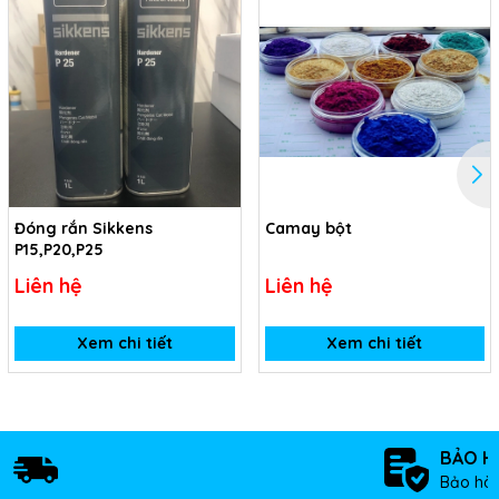
Đóng rắn Sikkens
Camay bột
P15,P20,P25
Liên hệ
Liên hệ
Xem chi tiết
Xem chi tiết
BẢO H
Bảo hàn