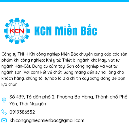
Công ty TNHH Khí công nghiệp Miền Bắc chuyên cung cấp các sản
phẩm khí công nghiệp; Khí y tế; Thiết bị ngành khí; Máy, vật tư
ngành Hàn-Cắt, Dụng cụ cầm tay; Sơn công nghiệp và vật tư
ngành sơn. Với cam kết về chất lượng mang đến sự hài lòng cho
khách hàng, chúng tôi tự hào là địa chỉ tin cậy xứng đáng để bạn
lựa chọn
Số 439, Tổ dân phố 2, Phường Ba Hàng, Thành phố Phổ
Yên, Thái Nguyên
0919386552
khicongnghiepmienbac@gmail.com