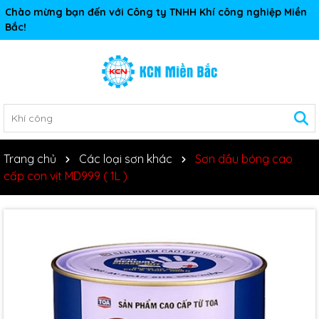
Chào mừng bạn đến với Công ty TNHH Khí công nghiệp Miền
Bắc!
Trang chủ
Các loại sơn khác
Sơn dầu bóng cao
cấp con vịt MD999 ( 1L )