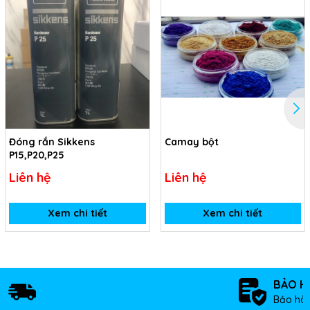
Đóng rắn Sikkens
Camay bột
P15,P20,P25
Liên hệ
Liên hệ
Xem chi tiết
Xem chi tiết
BẢO H
Bảo hàn